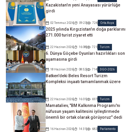
Kazakistan'ın yeni Anayasası yürürlüğe
girdi
02 Temmuz 2026
09:23
724
Orta Asya
2025 yılında Kırgızistan'ın doğa parklarını
271.000 turist ziyaret etti
22 Haziran 2026
16:08
721
Turizm
6. Dünya Göçebe Oyunları hazırlıkları son
aşamasına girdi
18 Haziran 2026
08:52
714
DGO-2026
Batken'deki Beles Resort Turizm
Kompleksi inşaatı tamamlanmak üzere
22 Haziran 2026
16:01
697
Turizm
Mamataliev, "BM Kalkınma Programı'nı
nüfusun yaşam kalitesini iyileştirmede
önemli bir ortak olarak görüyoruz" dedi
16 Haziran 2026
14:31
682
Parlamento