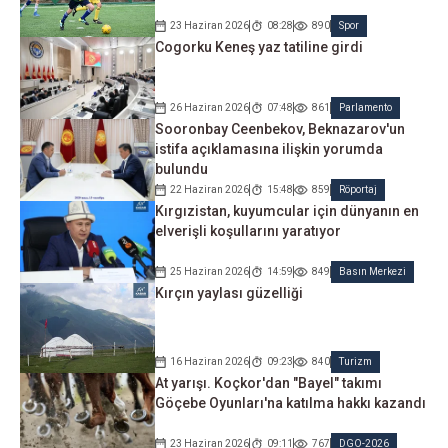
23 Haziran 2026
08:28
890
Spor
Cogorku Keneş yaz tatiline girdi
26 Haziran 2026
07:48
861
Parlamento
Sooronbay Ceenbekov, Beknazarov'un
istifa açıklamasına ilişkin yorumda
bulundu
22 Haziran 2026
15:48
859
Röportaj
Kırgızistan, kuyumcular için dünyanın en
elverişli koşullarını yaratıyor
25 Haziran 2026
14:59
849
Basın Merkezi
Kırçın yaylası güzelliği
16 Haziran 2026
09:23
840
Turizm
At yarışı. Koçkor'dan "Bayel" takımı
Göçebe Oyunları'na katılma hakkı kazandı
23 Haziran 2026
09:11
767
DGO-2026