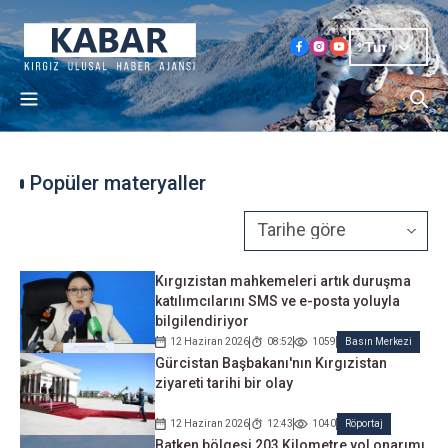
Tur
Popüler materyaller
Kırgızistan mahkemeleri artık duruşma
katılımcılarını SMS ve e-posta yoluyla
bilgilendiriyor
12 Haziran 2026
08:52
1059
Basın Merkezi
Gürcistan Başbakanı'nın Kırgızistan
ziyareti tarihi bir olay
12 Haziran 2026
12:43
1040
Röportaj
Batken bölgesi 203 Kilometre yol onarımı