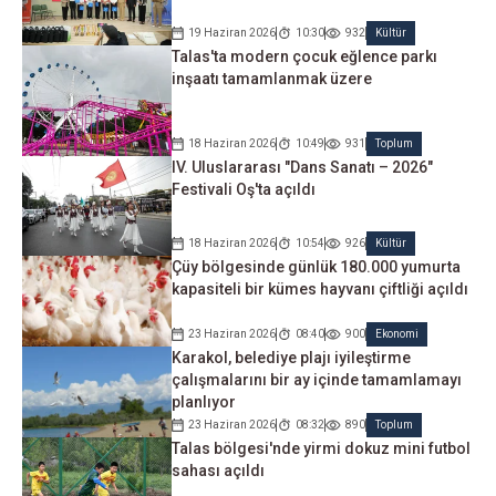
19 Haziran 2026
10:30
932
Kültür
Talas'ta modern çocuk eğlence parkı
inşaatı tamamlanmak üzere
18 Haziran 2026
10:49
931
Toplum
IV. Uluslararası "Dans Sanatı – 2026"
Festivali Oş'ta açıldı
18 Haziran 2026
10:54
926
Kültür
Çüy bölgesinde günlük 180.000 yumurta
kapasiteli bir kümes hayvanı çiftliği açıldı
23 Haziran 2026
08:40
900
Ekonomi
Karakol, belediye plajı iyileştirme
çalışmalarını bir ay içinde tamamlamayı
planlıyor
23 Haziran 2026
08:32
890
Toplum
Talas bölgesi'nde yirmi dokuz mini futbol
sahası açıldı