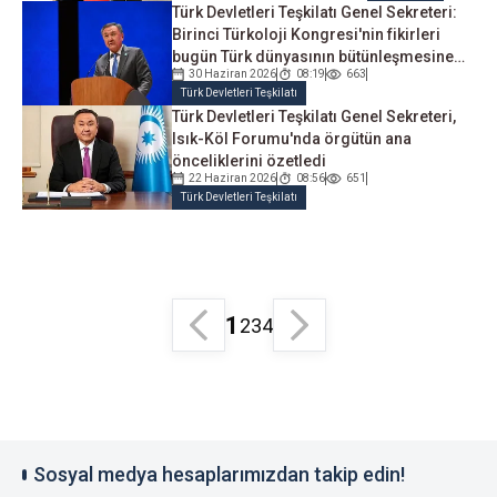
Türk Devletleri Teşkilatı Genel Sekreteri:
Birinci Türkoloji Kongresi'nin fikirleri
bugün Türk dünyasının bütünleşmesine
30 Haziran 2026
08:19
663
hizmet etmeye devam ediyor
Türk Devletleri Teşkilatı
Türk Devletleri Teşkilatı Genel Sekreteri,
Isık-Köl Forumu'nda örgütün ana
önceliklerini özetledi
22 Haziran 2026
08:56
651
Türk Devletleri Teşkilatı
1
2
3
4
Sosyal medya hesaplarımızdan takip edin!