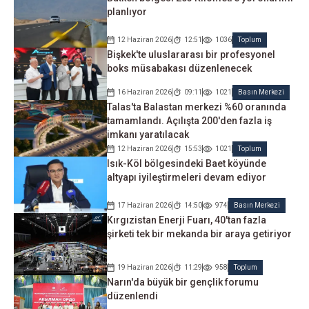
planlıyor
12 Haziran 2026
12:51
1036
Toplum
Bişkek'te uluslararası bir profesyonel
boks müsabakası düzenlenecek
16 Haziran 2026
09:11
1021
Basın Merkezi
Talas'ta Balastan merkezi %60 oranında
tamamlandı. Açılışta 200'den fazla iş
imkanı yaratılacak
12 Haziran 2026
15:53
1021
Toplum
Isık-Köl bölgesindeki Baet köyünde
altyapı iyileştirmeleri devam ediyor
17 Haziran 2026
14:50
974
Basın Merkezi
Kırgızistan Enerji Fuarı, 40'tan fazla
şirketi tek bir mekanda bir araya getiriyor
19 Haziran 2026
11:29
958
Toplum
Narın'da büyük bir gençlik forumu
düzenlendi