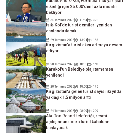
Kubatov: Isık-Köl, Formula 1 su yarışları
etkinliği için 25.000'den fazla misafir
bekliyor
30 Temmuz 2026
10:34
322
Isık-Köl'de turist gemileri yeniden
canlandırılacak
29 Temmuz 2026
13:21
155
Kırgızistan'a turist akışı artmaya devam
ediyor
28 Temmuz 2026
18:33
169
Karakol'un Belediye plajı tamamen
yenilendi
28 Temmuz 2026
18:06
176
Kırgızistan'a gelen turist sayısı iki yılda
yaklaşık 1,5 milyon arttı
24 Temmuz 2026
08:29
299
Ala-Too Resort teleferiği, resmi
açılışından sonra turist kabulüne
başlayacak