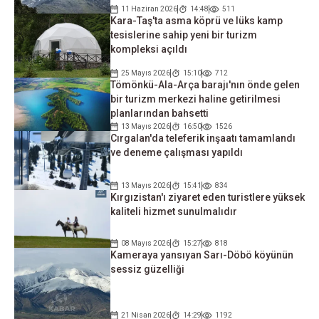
11 Haziran 2026
14:48
511
Kara-Taş'ta asma köprü ve lüks kamp
tesislerine sahip yeni bir turizm
kompleksi açıldı
25 Mayıs 2026
15:10
712
Tömönkü-Ala-Arça barajı'nın önde gelen
bir turizm merkezi haline getirilmesi
planlarından bahsetti
13 Mayıs 2026
16:50
1526
Cırgalan'da teleferik inşaatı tamamlandı
ve deneme çalışması yapıldı
13 Mayıs 2026
15:41
834
Kırgızistan'ı ziyaret eden turistlere yüksek
kaliteli hizmet sunulmalıdır
08 Mayıs 2026
15:27
818
Kameraya yansıyan Sarı-Döbö köyünün
sessiz güzelliği
21 Nisan 2026
14:29
1192