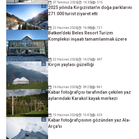
07 Temmuz 2026
14:33
515
2025 yılında Kırgızistan'ın doğa parklarını
271.000 turist ziyaret etti
22 Haziran 2026
16:08
721
Batken'deki Beles Resort Turizm
Kompleksi inşaatı tamamlanmak üzere
22 Haziran 2026
16:01
697
Kırçın yaylası güzelliği
16 Haziran 2026
09:23
841
Kabar fotoğrafçısı tarafından çekilen yaz
aylarındaki Karakol kayak merkezi
15 Haziran 2026
15:47
423
Kabar fotoğrafçısının gözünden yaz Ala-
Arça'sı