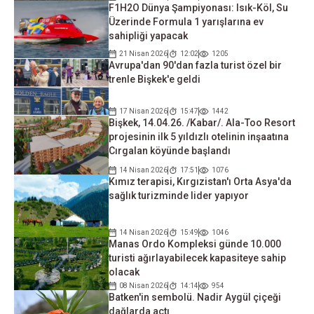
F1H2O Dünya Şampiyonası: Isık-Köl, Su
Üzerinde Formula 1 yarışlarına ev
sahipliği yapacak
21 Nisan 2026
12:02
1205
Avrupa'dan 90'dan fazla turist özel bir
trenle Bişkek'e geldi
17 Nisan 2026
15:47
1442
Bişkek, 14.04.26. /Kabar/. Ala-Too Resort
projesinin ilk 5 yıldızlı otelinin inşaatına
Cırgalan köyünde başlandı
14 Nisan 2026
17:51
1076
Kımız terapisi, Kırgızistan'ı Orta Asya'da
sağlık turizminde lider yapıyor
14 Nisan 2026
15:49
1046
Manas Ordo Kompleksi günde 10.000
turisti ağırlayabilecek kapasiteye sahip
olacak
08 Nisan 2026
14:14
954
Batken'in sembolü. Nadir Aygül çiçeği
dağlarda açtı