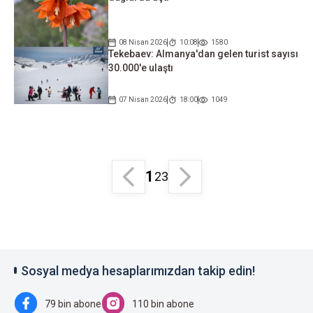
08 Nisan 2026
10:08
1580
Tekebaev: Almanya'dan gelen turist sayısı
30.000'e ulaştı
07 Nisan 2026
18:00
1049
1
2
3
Sosyal medya hesaplarımızdan takip edin!
79 bin abone
110 bin abone