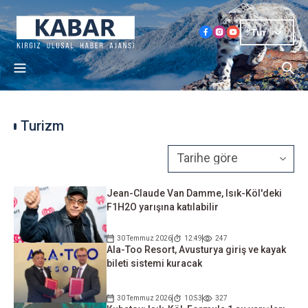
Tur
Turizm
Jean-Claude Van Damme, Isık-Köl'deki
F1H2O yarışına katılabilir
30 Temmuz 2026
12:49
247
Ala-Too Resort, Avusturya giriş ve kayak
bileti sistemi kuracak
30 Temmuz 2026
10:53
327