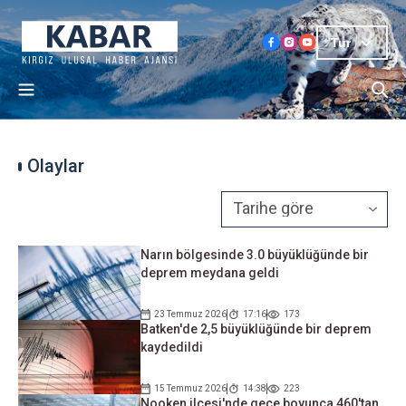
Tur
Olaylar
Narın bölgesinde 3.0 büyüklüğünde bir
deprem meydana geldi
23 Temmuz 2026
17:16
173
Batken'de 2,5 büyüklüğünde bir deprem
kaydedildi
15 Temmuz 2026
14:38
223
Nooken ilçesi'nde gece boyunca 460'tan