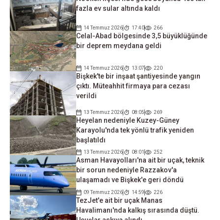
fazla ev sular altında kaldı
14 Temmuz 2026
17:40
266
Celal-Abad bölgesinde 3,5 büyüklüğünde
bir deprem meydana geldi
14 Temmuz 2026
13:07
220
Bişkek'te bir inşaat şantiyesinde yangın
çıktı. Müteahhit firmaya para cezası
verildi
13 Temmuz 2026
08:05
269
Heyelan nedeniyle Kuzey-Güney
Karayolu'nda tek yönlü trafik yeniden
başlatıldı
13 Temmuz 2026
08:01
252
Asman Havayolları'na ait bir uçak, teknik
bir sorun nedeniyle Razzakov'a
ulaşamadı ve Bişkek'e geri döndü
09 Temmuz 2026
14:59
226
TezJet'e ait bir uçak Manas
Havalimanı'nda kalkış sırasında düştü.