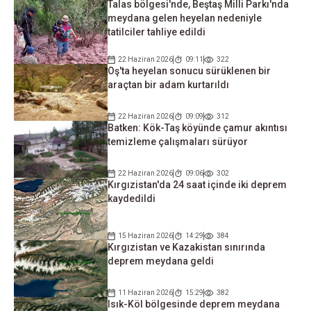
Talas bölgesi'nde, Beştaş Milli Parkı'nda
meydana gelen heyelan nedeniyle
tatilciler tahliye edildi
22 Haziran 2026
09:11
322
Oş'ta heyelan sonucu sürüklenen bir
araçtan bir adam kurtarıldı
22 Haziran 2026
09:09
312
Batken: Kök-Taş köyünde çamur akıntısı
temizleme çalışmaları sürüyor
22 Haziran 2026
09:06
302
Kırgızistan'da 24 saat içinde iki deprem
kaydedildi
15 Haziran 2026
14:29
384
Kırgızistan ve Kazakistan sınırında
deprem meydana geldi
11 Haziran 2026
15:29
382
Isık-Köl bölgesinde deprem meydana