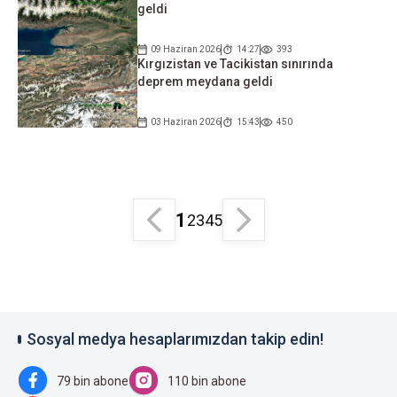
geldi
09 Haziran 2026
14:27
393
Kırgızistan ve Tacikistan sınırında
deprem meydana geldi
03 Haziran 2026
15:43
450
1
2
3
4
5
Sosyal medya hesaplarımızdan takip edin!
79 bin abone
110 bin abone