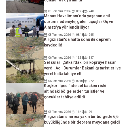
Uçuşlar askıya alındı
08 Temmuz 2026
08:22
240
Manas Havalimanı'nda yaşanan acil
durum nedeniyle, gelen uçuşlar Oş ve
Almatı'ya yönlendiriliyor
08 Temmuz 2026
08:18
245
Kırgızistan'da hafta sonu iki deprem
kaydedildi
06 Temmuz 2026
15:53
337
Sel suları Çatkal'daki bir köprüye hasar
verdi. Acil Durumlar Bakanlığı turistleri ve
yerel halkı tahliye etti
06 Temmuz 2026
09:01
272
Koçkor ilçesi'nde sel baskını riski
altındaki bölgelerden turistler ve
çocuklar tahliye edildi
03 Temmuz 2026
14:49
291
Kırgızistan sınırına yakın bir bölgede 6,6
büyüklüğünde bir deprem meydana geldi