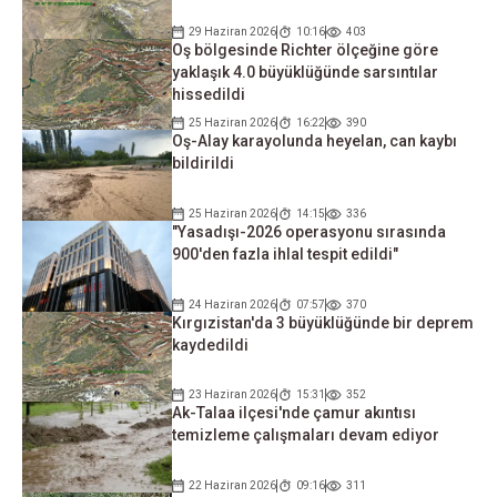
29 Haziran 2026
10:16
403
Oş bölgesinde Richter ölçeğine göre
yaklaşık 4.0 büyüklüğünde sarsıntılar
hissedildi
25 Haziran 2026
16:22
390
Oş-Alay karayolunda heyelan, can kaybı
bildirildi
25 Haziran 2026
14:15
336
"Yasadışı-2026 operasyonu sırasında
900'den fazla ihlal tespit edildi"
24 Haziran 2026
07:57
370
Kırgızistan'da 3 büyüklüğünde bir deprem
kaydedildi
23 Haziran 2026
15:31
352
Ak-Talaa ilçesi'nde çamur akıntısı
temizleme çalışmaları devam ediyor
22 Haziran 2026
09:16
311