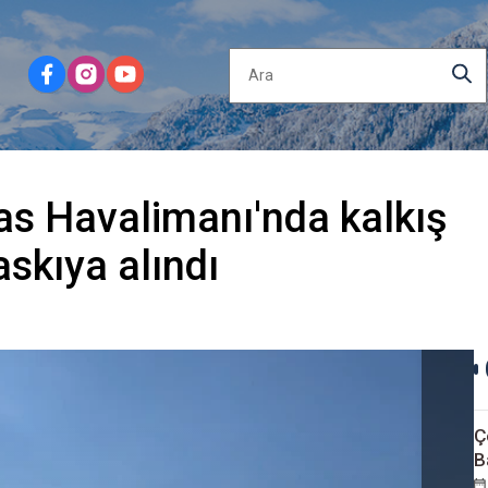
nas Havalimanı'nda kalkış
askıya alındı
Ç
B