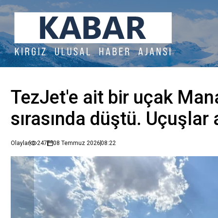
TezJet'e ait bir uçak Ma
sırasında düştü. Uçuşlar 
Olaylar
247
08 Temmuz 2026
08:22