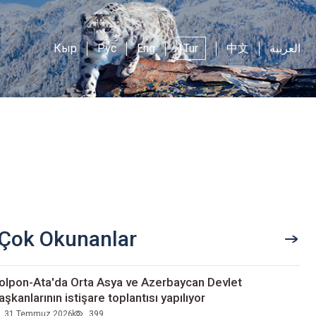
Кыр
Рус
Eng
Tur
中文
العربية
Çok Okunanlar
olpon-Ata'da Orta Asya ve Azerbaycan Devlet
aşkanlarının istişare toplantısı yapılıyor
31 Temmuz 2026
399