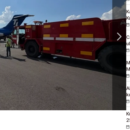
K
K
C
u
M
M
A
k
K
2