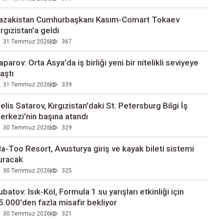
azakistan Cumhurbaşkanı Kasım-Comart Tokaev
ırgızistan'a geldi
31 Temmuz 2026
367
aparov: Orta Asya'da iş birliği yeni bir nitelikli seviyeye
laştı
31 Temmuz 2026
339
elis Satarov, Kırgızistan'daki St. Petersburg Bilgi İş
erkezi'nin başına atandı
30 Temmuz 2026
329
la-Too Resort, Avusturya giriş ve kayak bileti sistemi
uracak
30 Temmuz 2026
325
ubatov: Isık-Köl, Formula 1 su yarışları etkinliği için
5.000'den fazla misafir bekliyor
30 Temmuz 2026
321