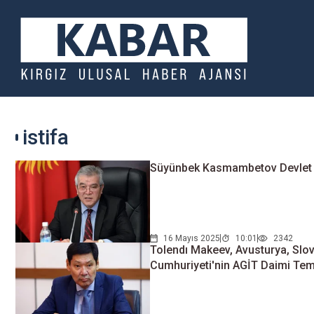
istifa
Süyünbek Kasmambetov Devlet Se
16 Mayıs 2025
10:01
2342
Tolendı Makeev, Avusturya, Slov
Cumhuriyeti'nin AGİT Daimi Tems