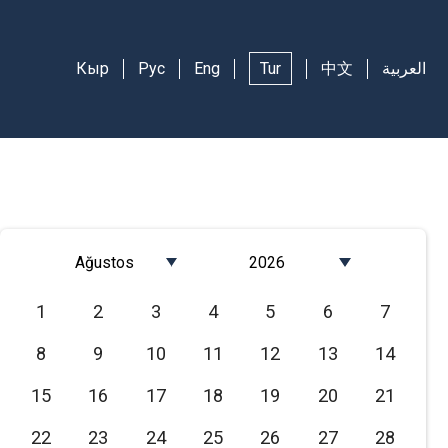
Кыр
Рус
Eng
Tur
中文
العربية
Ağustos
2026
Январь
2026
1
2
3
4
5
6
7
Февраль
2025
8
9
10
11
12
13
14
Март
2024
Апрель
2023
15
16
17
18
19
20
21
Май
2022
22
23
24
25
26
27
28