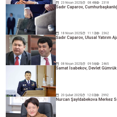
23 Nisan 2025
08:48
2318
Sadır Caparov, Cumhurbaşkanlığı 
18 Nisan 2025
11:12
2362
Sadır Caparov, Ulusal Yatırım Aj
08 Nisan 2025
09:56
2465
Samat İsabekov, Devlet Gümrük H
20 Şubat 2025
12:02
2992
Nurcan Şayldabekova Merkez Se