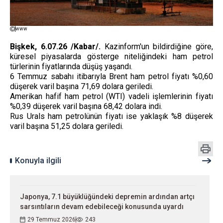
www
Bişkek, 6.07.26 /Kabar/.
Kazinform'un bildirdiğine göre,
küresel piyasalarda gösterge niteliğindeki ham petrol
türlerinin fiyatlarında düşüş yaşandı.
6 Temmuz sabahı itibarıyla Brent ham petrol fiyatı %0,60
düşerek varil başına 71,69 dolara geriledi.
Amerikan hafif ham petrol (WTI) vadeli işlemlerinin fiyatı
%0,39 düşerek varil başına 68,42 dolara indi.
Rus Urals ham petrolünün fiyatı ise yaklaşık %8 düşerek
varil başına 51,25 dolara geriledi.
Konuyla ilgili
Japonya, 7.1 büyüklüğündeki depremin ardından artçı
sarsıntıların devam edebileceği konusunda uyardı
29 Temmuz 2026
243