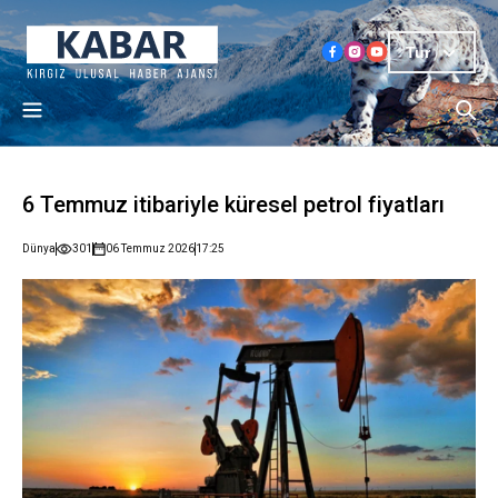
Tur
6 Temmuz itibariyle küresel petrol fiyatları
Dünya
301
06 Temmuz 2026
17:25