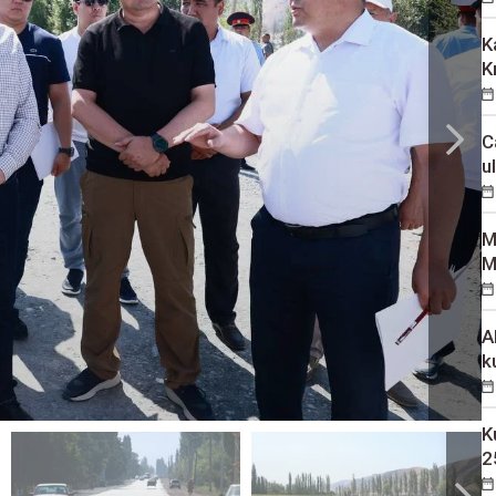
K
K
C
u
M
M
A
k
K
2