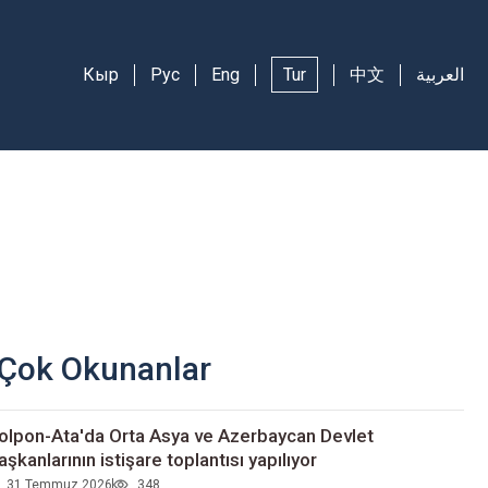
Кыр
Рус
Eng
Tur
中文
العربية
Çok Okunanlar
olpon-Ata'da Orta Asya ve Azerbaycan Devlet
aşkanlarının istişare toplantısı yapılıyor
31 Temmuz 2026
348