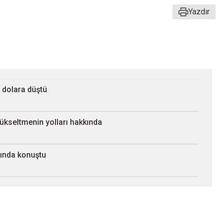
Yazdır
r dolara düştü
yükseltmenin yolları hakkında
kında konuştu