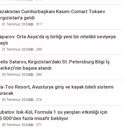
azakistan Cumhurbaşkanı Kasım-Comart Tokaev
ırgızistan'a geldi
31 Temmuz 2026
317
aparov: Orta Asya'da iş birliği yeni bir nitelikli seviyeye
laştı
31 Temmuz 2026
290
elis Satarov, Kırgızistan'daki St. Petersburg Bilgi İş
erkezi'nin başına atandı
30 Temmuz 2026
280
la-Too Resort, Avusturya giriş ve kayak bileti sistemi
uracak
30 Temmuz 2026
276
ubatov: Isık-Köl, Formula 1 su yarışları etkinliği için
5.000'den fazla misafir bekliyor
30 Temmuz 2026
271