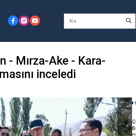
n - Mırza-Ake - Kara-
masını inceledi
Ç
B