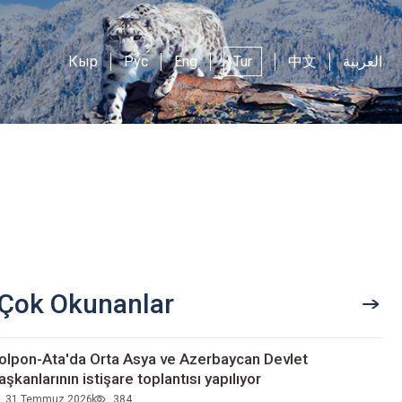
Кыр
Рус
Eng
Tur
中文
العربية
Çok Okunanlar
olpon-Ata'da Orta Asya ve Azerbaycan Devlet
aşkanlarının istişare toplantısı yapılıyor
31 Temmuz 2026
384