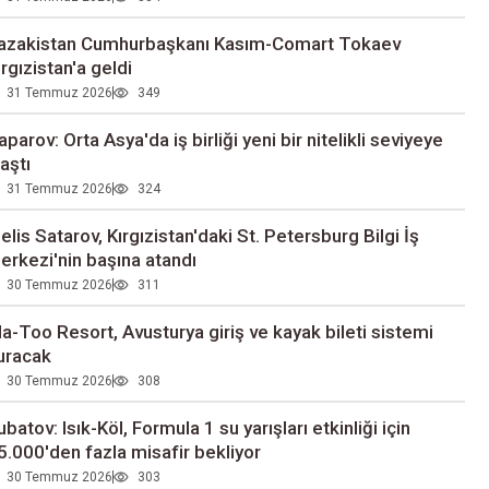
azakistan Cumhurbaşkanı Kasım-Comart Tokaev
ırgızistan'a geldi
31 Temmuz 2026
349
aparov: Orta Asya'da iş birliği yeni bir nitelikli seviyeye
laştı
31 Temmuz 2026
324
elis Satarov, Kırgızistan'daki St. Petersburg Bilgi İş
erkezi'nin başına atandı
30 Temmuz 2026
311
la-Too Resort, Avusturya giriş ve kayak bileti sistemi
uracak
30 Temmuz 2026
308
ubatov: Isık-Köl, Formula 1 su yarışları etkinliği için
5.000'den fazla misafir bekliyor
30 Temmuz 2026
303