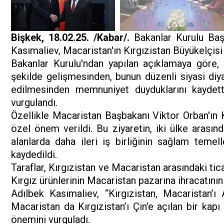
Bişkek, 18.02.25. /Kabar/.
Bakanlar Kurulu Başk
Kasımaliev, Macaristan'ın Kırgızistan Büyükelçisi 
Bakanlar Kurulu'ndan yapılan açıklamaya göre, gö
şekilde gelişmesinden, bunun düzenli siyasi di
edilmesinden memnuniyet duyduklarını kaydett
vurgulandı.
Özellikle Macaristan Başbakanı Viktor Orban'ın K
özel önem verildi. Bu ziyaretin, iki ülke arasında
alanlarda daha ileri iş birliğinin sağlam teme
kaydedildi.
Taraflar, Kırgızistan ve Macaristan arasındaki ti
Kırgız ürünlerinin Macaristan pazarına ihracatının
Adılbek Kasımaliev, “Kırgızistan, Macaristan’ı
Macaristan da Kırgızistan’ı Çin’e açılan bir kapı o
önemini vurguladı.