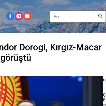
ndor Dorogi, Kırgız-Macar
 görüştü
Ç
B