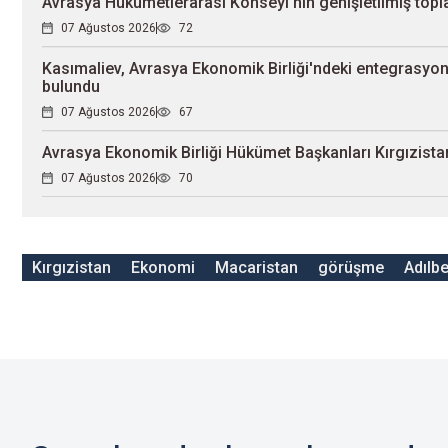
Avrasya Hükümetlerarası Konseyi'nin genişletilmiş topla
07 Ağustos 2026
72
Kasımaliev, Avrasya Ekonomik Birliği'ndeki entegrasyon 
bulundu
07 Ağustos 2026
67
Avrasya Ekonomik Birliği Hükümet Başkanları Kırgızistan
07 Ağustos 2026
70
Kırgızistan
Ekonomi
Macaristan
görüşme
Adılb