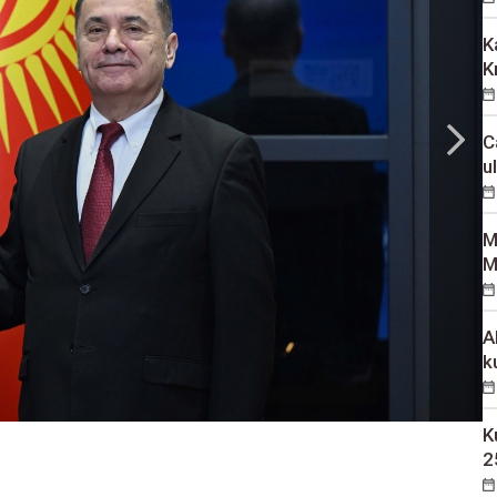
K
K
C
u
M
M
A
k
K
2