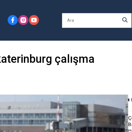
katerinburg çalışma
Ç
B