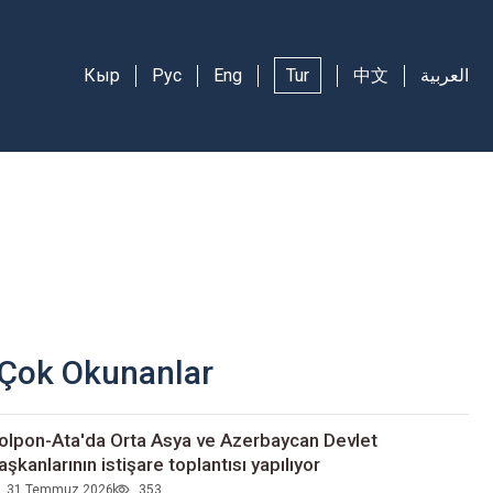
Кыр
Рус
Eng
Tur
中文
العربية
Çok Okunanlar
olpon-Ata'da Orta Asya ve Azerbaycan Devlet
aşkanlarının istişare toplantısı yapılıyor
31 Temmuz 2026
353