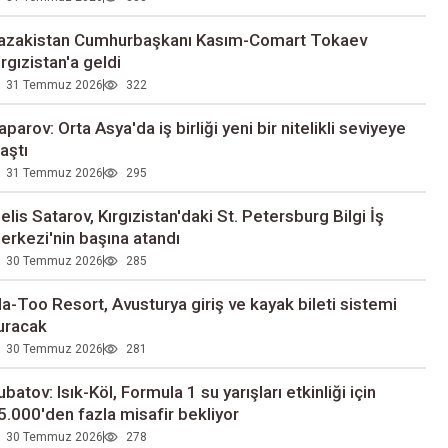
azakistan Cumhurbaşkanı Kasım-Comart Tokaev
ırgızistan'a geldi
31 Temmuz 2026
322
aparov: Orta Asya'da iş birliği yeni bir nitelikli seviyeye
laştı
31 Temmuz 2026
295
elis Satarov, Kırgızistan'daki St. Petersburg Bilgi İş
erkezi'nin başına atandı
30 Temmuz 2026
285
la-Too Resort, Avusturya giriş ve kayak bileti sistemi
uracak
30 Temmuz 2026
281
ubatov: Isık-Köl, Formula 1 su yarışları etkinliği için
5.000'den fazla misafir bekliyor
30 Temmuz 2026
278