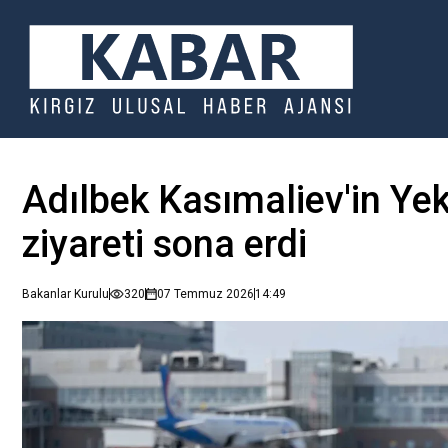
Adılbek Kasımaliev'in Ye
ziyareti sona erdi
Bakanlar Kurulu
320
07 Temmuz 2026
14:49