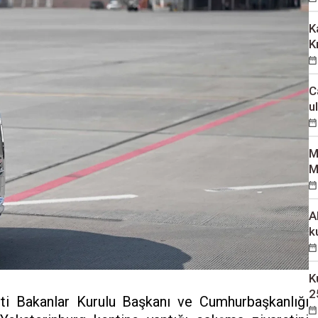
K
K
C
u
M
M
A
k
K
2
eti Bakanlar Kurulu Başkanı ve Cumhurbaşkanlığı