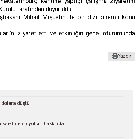
Yekaterinburg kentine yaptığı çalışma ziyaretini
urulu tarafından duyuruldu.
şbakanı Mihail Mişustin ile bir dizi önemli konu
rı'nı ziyaret etti ve etkinliğin genel oturumunda
Yazdır
r dolara düştü
yükseltmenin yolları hakkında