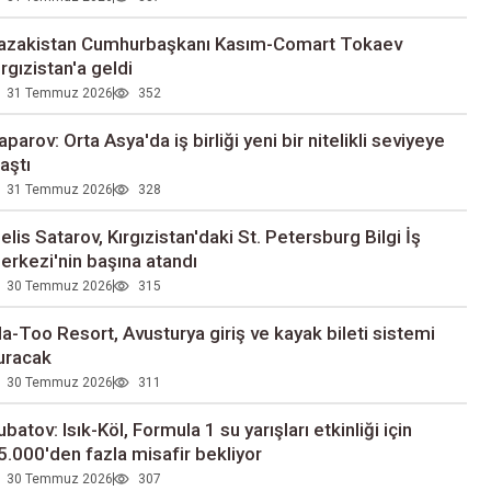
azakistan Cumhurbaşkanı Kasım-Comart Tokaev
ırgızistan'a geldi
31 Temmuz 2026
352
aparov: Orta Asya'da iş birliği yeni bir nitelikli seviyeye
laştı
31 Temmuz 2026
328
elis Satarov, Kırgızistan'daki St. Petersburg Bilgi İş
erkezi'nin başına atandı
30 Temmuz 2026
315
la-Too Resort, Avusturya giriş ve kayak bileti sistemi
uracak
30 Temmuz 2026
311
ubatov: Isık-Köl, Formula 1 su yarışları etkinliği için
5.000'den fazla misafir bekliyor
30 Temmuz 2026
307