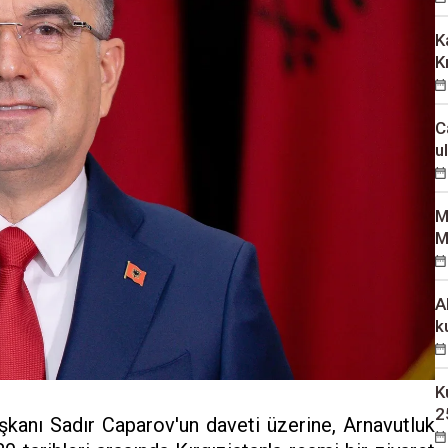
K
K
C
u
M
M
A
k
K
2
kanı Sadır Caparov'un daveti üzerine, Arnavutluk