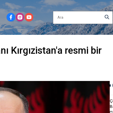
 Kırgızistan'a resmi bir
Ç
B