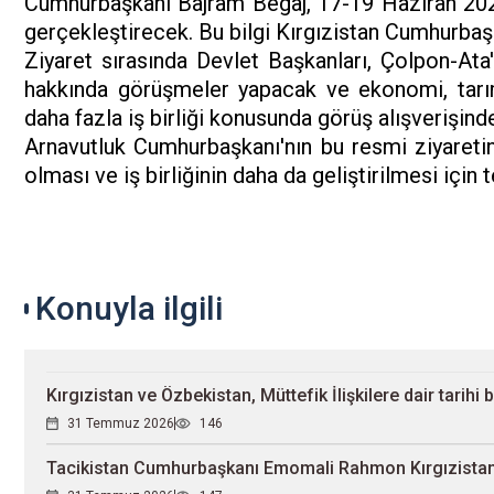
Cumhurbaşkanı Bajram Begaj, 17-19 Haziran 2020 ta
gerçekleştirecek. Bu bilgi Kırgızistan Cumhurbaşk
Ziyaret sırasında Devlet Başkanları, Çolpon-Ata'd
hakkında görüşmeler yapacak ve ekonomi, tarım,
daha fazla iş birliği konusunda görüş alışverişind
Arnavutluk Cumhurbaşkanı'nın bu resmi ziyaretinin
olması ve iş birliğinin daha da geliştirilmesi için
Konuyla ilgili
Kırgızistan ve Özbekistan, Müttefik İlişkilere dair tarihi
31 Temmuz 2026
146
Tacikistan Cumhurbaşkanı Emomali Rahmon Kırgızistan