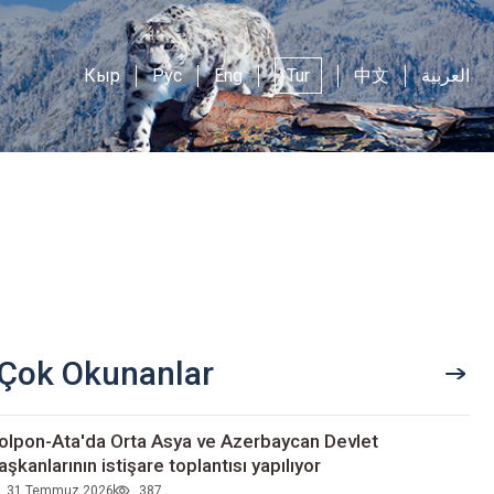
Кыр
Рус
Eng
Tur
中文
العربية
Çok Okunanlar
olpon-Ata'da Orta Asya ve Azerbaycan Devlet
aşkanlarının istişare toplantısı yapılıyor
31 Temmuz 2026
387