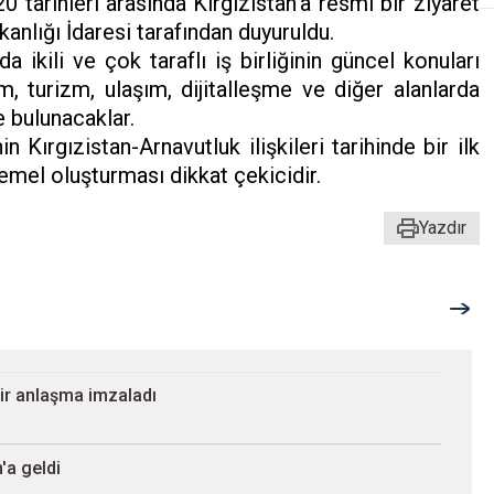
rihleri ​​arasında Kırgızistan'a resmi bir ziyaret
anlığı İdaresi tarafından duyuruldu.
a ikili ve çok taraflı iş birliğinin güncel konuları
 turizm, ulaşım, dijitalleşme ve diğer alanlarda
e bulunacaklar.
 Kırgızistan-Arnavutluk ilişkileri tarihinde bir ilk
 temel oluşturması dikkat çekicidir.
Yazdır
 bir anlaşma imzaladı
'a geldi