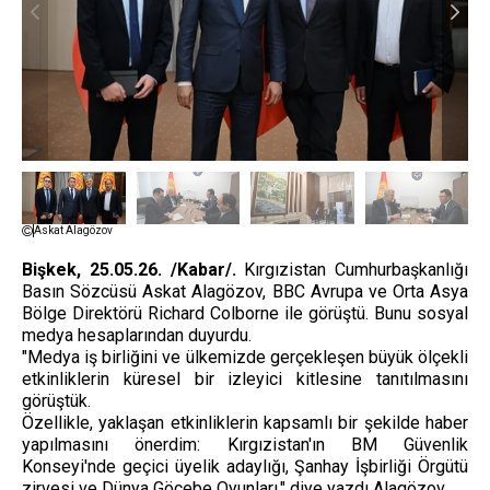
Askat Alagözov
Bişkek, 25.05.26. /Kabar/.
Kırgızistan Cumhurbaşkanlığı
Basın Sözcüsü Askat Alagözov, BBC Avrupa ve Orta Asya
Bölge Direktörü Richard Colborne ile görüştü. Bunu sosyal
medya hesaplarından duyurdu.
"Medya iş birliğini ve ülkemizde gerçekleşen büyük ölçekli
etkinliklerin küresel bir izleyici kitlesine tanıtılmasını
görüştük.
Özellikle, yaklaşan etkinliklerin kapsamlı bir şekilde haber
yapılmasını önerdim: Kırgızistan'ın BM Güvenlik
Konseyi'nde geçici üyelik adaylığı, Şanhay İşbirliği Örgütü
zirvesi ve Dünya Göçebe Oyunları," diye yazdı Alagözov.