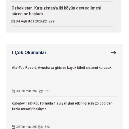
Özbekistan, Kırgızistan'a iki köyün devredilmesi
sürecine başladı
04 Ağustos 2026
299
Çok Okunanlar
Ala-Too Resort, Avusturya giriş ve kayak bileti sistemi kuracak
30 Temmuz 2026
327
Kubatov: Isık-Köl, Formula 1 su yarışları etkinliği için 25.000'den
fazla misafir bekliyor
30 Temmuz 2026
322