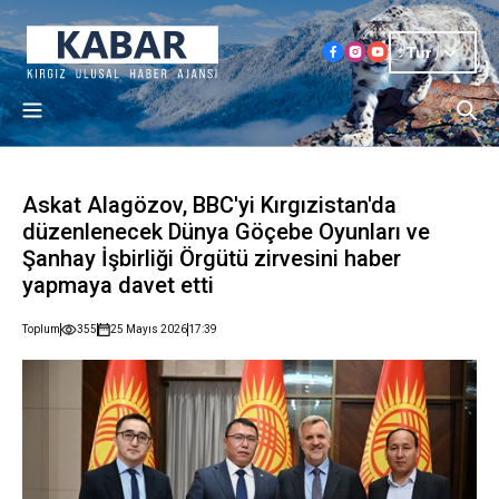
Tur
Askat Alagözov, BBC'yi Kırgızistan'da
düzenlenecek Dünya Göçebe Oyunları ve
Şanhay İşbirliği Örgütü zirvesini haber
yapmaya davet etti
Toplum
355
25 Mayıs 2026
17:39