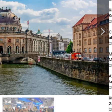
K
K
C
u
M
M
A
k
K
2