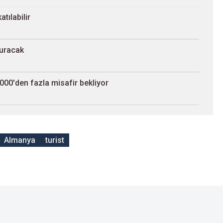
tılabilir
kuracak
5.000'den fazla misafir bekliyor
Almanya
turist