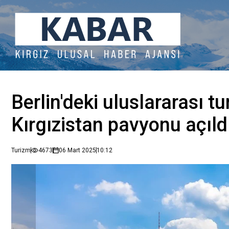
Berlin'deki uluslararası tu
Kırgızistan pavyonu açıld
Turizm
4673
06 Mart 2025
10:12