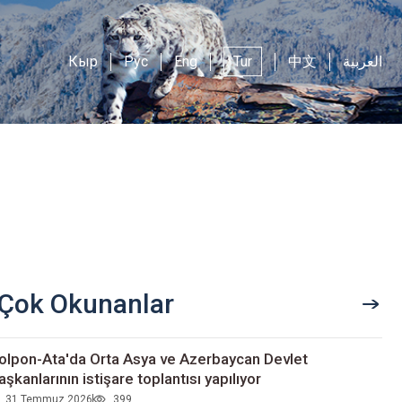
Кыр
Рус
Eng
Tur
中文
العربية
Çok Okunanlar
olpon-Ata'da Orta Asya ve Azerbaycan Devlet
aşkanlarının istişare toplantısı yapılıyor
31 Temmuz 2026
399