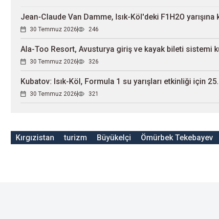
Jean-Claude Van Damme, Isık-Köl'deki F1H2O yarışına ka
30 Temmuz 2026
246
Ala-Too Resort, Avusturya giriş ve kayak bileti sistemi 
30 Temmuz 2026
326
Kubatov: Isık-Köl, Formula 1 su yarışları etkinliği için 2
30 Temmuz 2026
321
Kırgızistan
turizm
Büyükelçi
Ömürbek Tekebayev