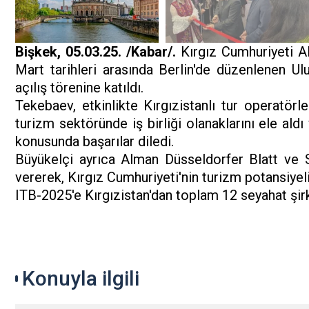
Bişkek, 05.03.25. /Kabar/.
Kırgız Cumhuriyeti A
Mart tarihleri ​​arasında Berlin'de düzenlenen U
açılış törenine katıldı.
Tekebaev, etkinlikte Kırgızistanlı tur operatörl
turizm sektöründe iş birliği olanaklarını ele ald
konusunda başarılar diledi.
Büyükelçi ayrıca Alman Düsseldorfer Blatt ve 
vererek, Kırgız Cumhuriyeti'nin turizm potansiyeli 
ITB-2025'e Kırgızistan'dan toplam 12 seyahat şirke
Konuyla ilgili