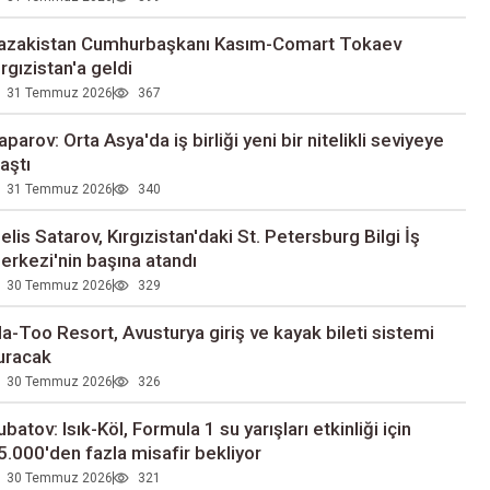
azakistan Cumhurbaşkanı Kasım-Comart Tokaev
ırgızistan'a geldi
31 Temmuz 2026
367
aparov: Orta Asya'da iş birliği yeni bir nitelikli seviyeye
laştı
31 Temmuz 2026
340
elis Satarov, Kırgızistan'daki St. Petersburg Bilgi İş
erkezi'nin başına atandı
30 Temmuz 2026
329
la-Too Resort, Avusturya giriş ve kayak bileti sistemi
uracak
30 Temmuz 2026
326
ubatov: Isık-Köl, Formula 1 su yarışları etkinliği için
5.000'den fazla misafir bekliyor
30 Temmuz 2026
321