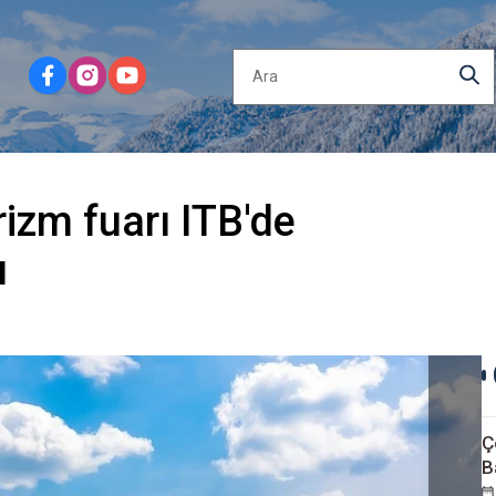
rizm fuarı ITB'de
ı
Ç
B