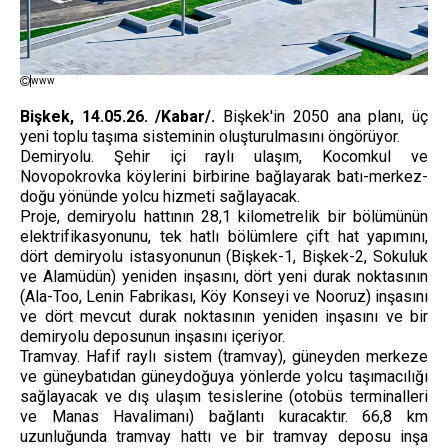
www
Bişkek, 14.05.26. /Kabar/.
Bişkek'in 2050 ana planı, üç
yeni toplu taşıma sisteminin oluşturulmasını öngörüyor.
Demiryolu. Şehir içi raylı ulaşım, Kocomkul ve
Novopokrovka köylerini birbirine bağlayarak batı-merkez-
doğu yönünde yolcu hizmeti sağlayacak.
Proje, demiryolu hattının 28,1 kilometrelik bir bölümünün
elektrifikasyonunu, tek hatlı bölümlere çift hat yapımını,
dört demiryolu istasyonunun (Bişkek-1, Bişkek-2, Sokuluk
ve Alamüdün) yeniden inşasını, dört yeni durak noktasının
(Ala-Too, Lenin Fabrikası, Köy Konseyi ve Nooruz) inşasını
ve dört mevcut durak noktasının yeniden inşasını ve bir
demiryolu deposunun inşasını içeriyor.
Tramvay. Hafif raylı sistem (tramvay), güneyden merkeze
ve güneybatıdan güneydoğuya yönlerde yolcu taşımacılığı
sağlayacak ve dış ulaşım tesislerine (otobüs terminalleri
ve Manas Havalimanı) bağlantı kuracaktır. 66,8 km
uzunluğunda tramvay hattı ve bir tramvay deposu inşa