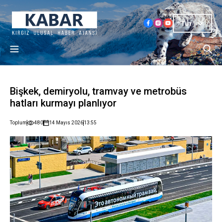
Tur
Bişkek, demiryolu, tramvay ve metrobüs
hatları kurmayı planlıyor
Toplum
480
14 Mayıs 2026
13:55