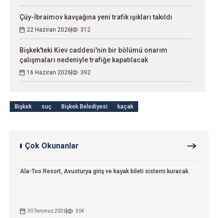
Çüy-İbraimov kavşağına yeni trafik ışıkları takıldı
22 Haziran 2026
312
Bişkek'teki Kiev сaddesi'nin bir bölümü onarım
çalışmaları nedeniyle trafiğe kapatılacak
16 Haziran 2026
392
Bişkek
suç
Bişkek Belediyesi
kaçak
Çok Okunanlar
Ala-Too Resort, Avusturya giriş ve kayak bileti sistemi kuracak
30 Temmuz 2026
304