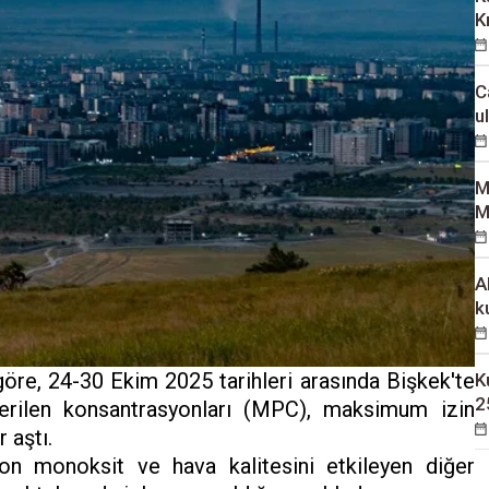
K
C
u
M
M
A
k
re, 24-30 Ekim 2025 tarihleri ​​arasında Bişkek'te
K
2
verilen konsantrasyonları (MPC), maksimum izin
 aştı.
bon monoksit ve hava kalitesini etkileyen diğer