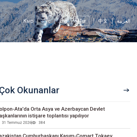
Кыр
Рус
Eng
Tur
中文
العربية
Çok Okunanlar
olpon-Ata'da Orta Asya ve Azerbaycan Devlet
aşkanlarının istişare toplantısı yapılıyor
31 Temmuz 2026
384
azakistan Cumhurbaşkanı Kasım-Comart Tokaev