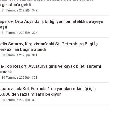
ırgızistan'a geldi
31 Temmuz 2026
349
aparov: Orta Asya'da iş birliği yeni bir nitelikli seviyeye
laştı
31 Temmuz 2026
324
elis Satarov, Kırgızistan'daki St. Petersburg Bilgi İş
erkezi'nin başına atandı
30 Temmuz 2026
311
la-Too Resort, Avusturya giriş ve kayak bileti sistemi
uracak
30 Temmuz 2026
308
ubatov: Isık-Köl, Formula 1 su yarışları etkinliği için
5.000'den fazla misafir bekliyor
30 Temmuz 2026
303