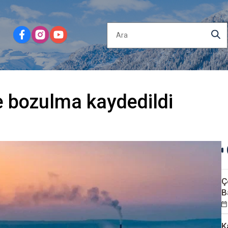
e bozulma kaydedildi
Ç
B
K