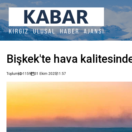
Bişkek'te hava kalitesind
Toplum
1159
31 Ekim 2025
11:57