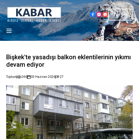
Tur
Bişkek'te yasadışı balkon eklentilerinin yıkımı
devam ediyor
Toplum
244
03 Haziran 2026
08:27