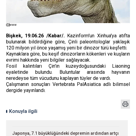
www
Bişkek, 19.06.26 /Kabar/.
Kazinform'un Xinhua'ya atıfta
bulunarak bildirdiğine göre, Çinli paleontologlar yaklaşık
120 milyon yıl önce yaşamış yeni bir dinozor türü keşfetti.
Kaynaklara göre, bu keşif dinozorların kökenleri ve kuşların
evrimi hakkında yeni bilgiler sağlayacak.
Fosil kalıntıları Çin'in kuzeydoğusundaki Liaoning
eyaletinde bulundu. Buluntular arasında hayvanın
neredeyse tüm vücudunu kaplayan tüyler de vardı.
Çalışmanın sonuçları Vertebrata PalAsiatica adlı bilimsel
dergide yayınlandı.
Konuyla ilgili
Japonya, 7.1 büyüklüğündeki depremin ardından artçı