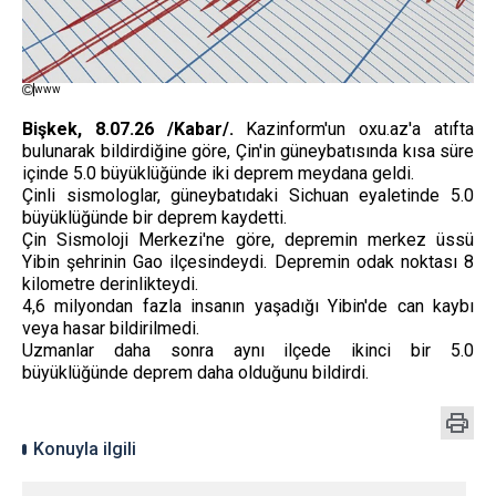
www
Bişkek, 8.07.26 /Kabar/.
Kazinform'un oxu.az'a atıfta
bulunarak bildirdiğine göre, Çin'in güneybatısında kısa süre
içinde 5.0 büyüklüğünde iki deprem meydana geldi.
Çinli sismologlar, güneybatıdaki Sichuan eyaletinde 5.0
büyüklüğünde bir deprem kaydetti.
Çin Sismoloji Merkezi'ne göre, depremin merkez üssü
Yibin şehrinin Gao ilçesindeydi. Depremin odak noktası 8
kilometre derinlikteydi.
4,6 milyondan fazla insanın yaşadığı Yibin'de can kaybı
veya hasar bildirilmedi.
Uzmanlar daha sonra aynı ilçede ikinci bir 5.0
büyüklüğünde deprem daha olduğunu bildirdi.
Konuyla ilgili