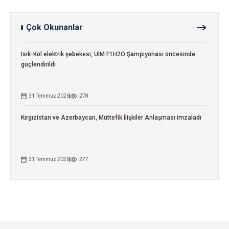
Çok Okunanlar
Isık-Köl elektrik şebekesi, UIM F1H2O Şampiyonası öncesinde
güçlendirildi
31 Temmuz 2026
278
Kırgızistan ve Azerbaycan, Müttefik İlişkiler Anlaşması imzaladı
31 Temmuz 2026
277