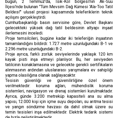
bugün, 2 Temmuz'da, Isık-Köl bölgesi'nin Ak-Suu
İlçesi'nde bulunan "Tüm Mevsim Dağ Kümesi 'Ala-Too Tatil
Beldesi'" ulusal projesi kapsamında teleferiklerin teknik
açılışını gerçekleştirdi.
Cumhurbaşkanlığı basın servisine göre, Devlet Başkanı
gelecekteki yüksek dağ tatil beldesinin altyapı inşaat
ilerlemesini inceledi.
Proje temsilcileri, bugüne kadar iki teleferiğin inşaatının
tamamlandığını bildirdi: 1.727 metre uzunluğundaki B-1 ve
2.296 metre uzunluğundaki B-2.
Proje ayrıca, farklı zorluk seviyelerinde yaklaşık 120 km
kayak pisti inşa etmeyi planlıyor. Bu, her seviyeden
tatilcinin konaklamasına ve gelecekte gerekli sertifikaların
alınmasının ardından uluslararası yarışmalara ev sahipliği
yapma olasılığına olanak sağlayacaktır.
Tesisin güvenliği ve güvenilirliğine özel önem
verilmektedir: koruma ağları, mühendislik koruma
sistemleri, navigasyon ve drenaj sistemleri kurulmaktadır.
Ayrıca, günde 3.200 metreküp kapasiteli ana su alma
yapısı, 12.000 kişi için içme suyu depoları, su arıtma tesisi
ve yangın söndürme havzası da dahil olmak üzere su
temin tesisleri inşa edilmektedir. Elektrik tedarik sistemi
de hızla geliştirilmektedir.