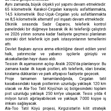
Aynı zamanda, büyük ölçekli yol yapımı devam etmektedir:
65 kilometrelik Karakol-Cırgalan karayolu asfaltlanmakta,
14,5 kilometrelik Boz-Uçuk-Cırgalan yolu asfaltlanmakta
ve 8,5 kilometrelik alternatif yol inşaatı devam etmektedir.
Etkinlik sırasında Sadır Caparov, teleferik kontrol
panelindeki bir düğmeye basarak ilk iki teleferiği çalıştırdı
ve 2026 yılının sonuna kadar faaliyete geçmesi planlanan
sonraki dört teleferik için park istasyonlarının temellerini
attı.
Devlet Başkanı ayrıca anma etkinliğine davet edilen yerel
halk, yatırımcılar ve yabancı işçilerle görüştü ve
aksakallardan hayır duası aldı.
Tesisin ilk aşamasının açılışı Aralık 2026'da planlanıyor. Bu
zamana kadar ilk kayak pistleri, altı teleferik, idari binalar,
kiralama dükkanları ve park altyapısı faaliyete geçecek.
Proje tamamen tamamlandığında, Cırgalan tatil
kasabasındaki kayak pistlerinin uzunluğu yaklaşık 120 km
olacak ve Ala-Too Tatil Köyü'nün üç bölgesindeki toplam
pist uzunluğu yaklaşık 250 km'ye ulaşacak. Tesis yılda 4
milyon turisti ağırlayabilecek ve yaklaşık 7.000 kişiye iş
imkanı sağlayacak.
Ala-Too Tatil Köyü projesi, Kırgızistan'ın kilit stratejik