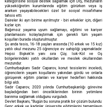
kategorisine sosyal destek sağlamak için DİŞ, mezunların
yükseköğretim kurumlarında eğitim görürken veya iş
ararken yaşayabilecekleri özel bir sosyal misafirhane
tahsis etti.
Daireler iki ayrı birime ayrılmıştır - biri erkekler için, diğeri
kızlar için.
Bağımsız yaşama uyum sağlamayı, eğitimi ve kariyer
planlamasını kolaylaştırmak için gerekli tüm yaşam
koşulları burada oluşturulmuştur.
Şu anda tesis, 16-18 yaşları arasında (10 erkek ve 15 kız)
yatılı okul mezunu 25 öğrenciye ev sahipliği yapmaktadır.
Hepsi Bişkek'in yanı sıra Çüy, Isık-Köl ve Oş
bölgelerindeki yatılı okullardan ve meslek okullarından
mezundur.
Cumhurbaşkanı Sadır Caparov, konut tesislerini inceledi,
öğrencilerin yaşam koşullarını yakından gördü ve onlarla
görüşerek eğitim planları ve kariyer hedefleri hakkında
bilgi aldı.
Sadır Caparov, 2020 yılında Cumhurbaşkanlığı görevine
başladığından beri önceliklerinden birinin yetimlere
barınma sağlamak olduğunu vurguladı.
Devlet Başkanı, "Bugün bu soruna pratik bir çözüm bulundu:
Genç erkek ve kadınlar, üniversite eğitimlerini tamamlayıp