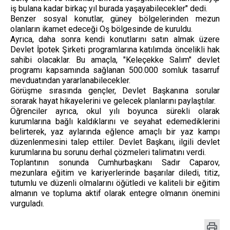
iş bulana kadar birkaç yıl burada yaşayabilecekler" dedi.
Benzer sosyal konutlar, güney bölgelerinden mezun
olanların ikamet edeceği Oş bölgesinde de kuruldu.
Ayrıca, daha sonra kendi konutlarını satın almak üzere
Devlet İpotek Şirketi programlarına katılımda öncelikli hak
sahibi olacaklar. Bu amaçla, "Keleçekke Salım" devlet
programı kapsamında sağlanan 500.000 somluk tasarruf
mevduatından yararlanabilecekler.
Görüşme sırasında gençler, Devlet Başkanına sorular
sorarak hayat hikayelerini ve gelecek planlarını paylaştılar.
Öğrenciler ayrıca, okul yılı boyunca sürekli olarak
kurumlarına bağlı kaldıklarını ve seyahat edemediklerini
belirterek, yaz aylarında eğlence amaçlı bir yaz kampı
düzenlenmesini talep ettiler. Devlet Başkanı, ilgili devlet
kurumlarına bu sorunu derhal çözmeleri talimatını verdi.
Toplantının sonunda Cumhurbaşkanı Sadır Caparov,
mezunlara eğitim ve kariyerlerinde başarılar diledi, titiz,
tutumlu ve düzenli olmalarını öğütledi ve kaliteli bir eğitim
almanın ve topluma aktif olarak entegre olmanın önemini
vurguladı.