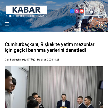
Tur
Cumhurbaşkanı, Bişkek'te yetim mezunlar
için geçici barınma yerlerini denetledi
Cumhurbaşkanı
477
01 Haziran 2026
14:28