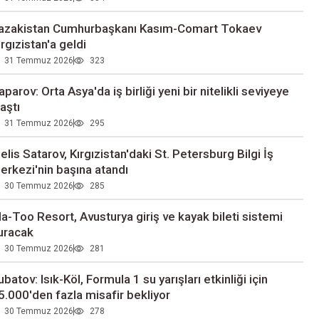
azakistan Cumhurbaşkanı Kasım-Comart Tokaev
ırgızistan'a geldi
31 Temmuz 2026
323
aparov: Orta Asya'da iş birliği yeni bir nitelikli seviyeye
laştı
31 Temmuz 2026
295
elis Satarov, Kırgızistan'daki St. Petersburg Bilgi İş
erkezi'nin başına atandı
30 Temmuz 2026
285
la-Too Resort, Avusturya giriş ve kayak bileti sistemi
uracak
30 Temmuz 2026
281
ubatov: Isık-Köl, Formula 1 su yarışları etkinliği için
5.000'den fazla misafir bekliyor
30 Temmuz 2026
278