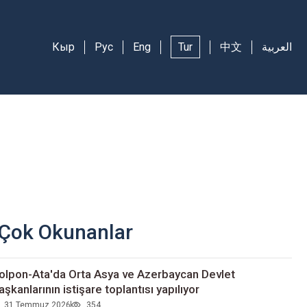
Кыр
Рус
Eng
Tur
中文
العربية
Çok Okunanlar
olpon-Ata'da Orta Asya ve Azerbaycan Devlet
aşkanlarının istişare toplantısı yapılıyor
31 Temmuz 2026
354