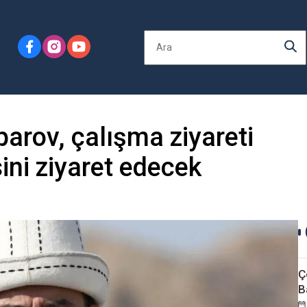
rov, çalışma ziyareti
ni ziyaret edecek
Ç
B