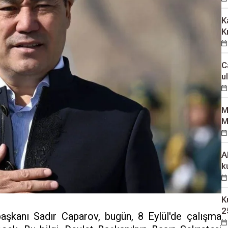
K
K
C
u
M
M
A
k
K
2
aşkanı Sadır Caparov, bugün, 8 Eylül'de çalışma