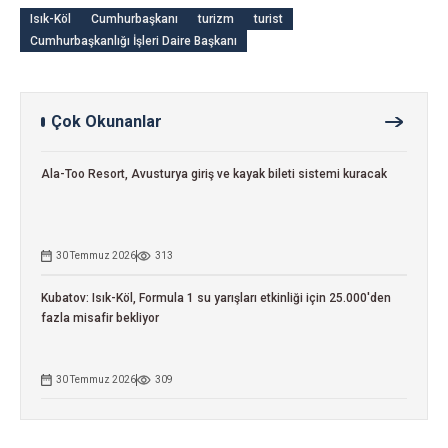
Isık-Köl
Cumhurbaşkanı
turizm
turist
Cumhurbaşkanlığı İşleri Daire Başkanı
Çok Okunanlar
Ala-Too Resort, Avusturya giriş ve kayak bileti sistemi kuracak
30 Temmuz 2026
313
Kubatov: Isık-Köl, Formula 1 su yarışları etkinliği için 25.000'den
fazla misafir bekliyor
30 Temmuz 2026
309