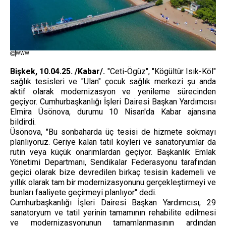
WWW
Bişkek, 10.04.25. /Kabar/.
"Ceti-Ögüz", "Kögültür Isık-Köl"
sağlık tesisleri ve "Ulan" çocuk sağlık merkezi şu anda
aktif olarak modernizasyon ve yenileme sürecinden
geçiyor. Cumhurbaşkanlığı İşleri Dairesi Başkan Yardımcısı
Elmira Üsönova, durumu 10 Nisan'da Kabar ajansına
bildirdi.
Üsönova, "Bu sonbaharda üç tesisi de hizmete sokmayı
planlıyoruz. Geriye kalan tatil köyleri ve sanatoryumlar da
rutin veya küçük onarımlardan geçiyor. Başkanlık Emlak
Yönetimi Departmanı, Sendikalar Federasyonu tarafından
geçici olarak bize devredilen birkaç tesisin kademeli ve
yıllık olarak tam bir modernizasyonunu gerçekleştirmeyi ve
bunları faaliyete geçirmeyi planlıyor" dedi.
Cumhurbaşkanlığı İşleri Dairesi Başkan Yardımcısı, 29
sanatoryum ve tatil yerinin tamamının rehabilite edilmesi
ve modernizasyonunun tamamlanmasının ardından