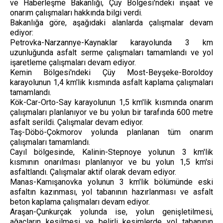
ve Haberleşme Bakanlığı, Çüy Bölgesi'ndeki inşaat ve
onarım çalışmaları hakkında bilgi verdi.
Bakanlığa göre, aşağıdaki alanlarda çalışmalar devam
ediyor:
Petrovka-Narzannye-Kaynaklar karayolunda 3 km
uzunluğunda asfalt serme çalışmaları tamamlandı ve yol
işaretleme çalışmaları devam ediyor.
Kemin Bölgesi'ndeki Çüy Most-Beyşeke-Boroldoy
karayolunun 1,4 km'lik kısmında asfalt kaplama çalışmaları
tamamlandı.
Kök-Car-Orto-Say karayolunun 1,5 km'lik kısmında onarım
çalışmaları planlanıyor ve bu yolun bir tarafında 600 metre
asfalt serildi. Çalışmalar devam ediyor.
Taş-Döbö-Çokmorov yolunda planlanan tüm onarım
çalışmaları tamamlandı.
Cayıl bölgesinde, Kalinin-Stepnoye yolunun 3 km'lik
kısmının onarılması planlanıyor ve bu yolun 1,5 km'si
asfaltlandı. Çalışmalar aktif olarak devam ediyor.
Manas-Kamışanovka yolunun 3 km'lik bölümünde eski
asfaltın kazınması, yol tabanının hazırlanması ve asfalt
beton kaplama çalışmaları devam ediyor.
Araşan-Çunkurçak yolunda ise, yolun genişletilmesi,
ağaçların kesilmesi ve belirli kesimlerde yol tabanının