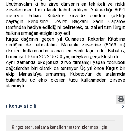
Unutmayalım ki bu zirve dünyanın en tehlikeli ve riskli
zirvelerinden biri olarak kabul ediliyor. Yüksekliği 8091
metredir. Eduard Kubatov, zirvede göndere çektiği
bayrağın kendisine Devlet Başkanı Sadır Caparov
tarafından hediye edildiğini belirterek, bu zaferi tüm Kırgız
halkına armağan ettiğini söyledi.
Kırgız dağcının geçen yıl Guinness Rekorlar Kitabı'na
girdiğini de hatırlatalım. Manaslu zirvesine (8163 m)
oksijen kullanmadan ulaşan en yaşlı kişi oldu. Kubatov,
tırmanışı 1 Ekim 2022'de 50 yaşındayken gerçekleştirdi.
Aynı zamanda oksijensiz zirve tırmanışı yapan tecrübeli
dağcılardan biri olarak da tanınıyor. Üç yıl önce Kırgız bir
ekip Manaslu'ya tırmanmış, Kubatov'un da aralarında
bulunduğu üç ekip oksijen tüpü kullanmadan zirveye
ulaşmıştı.
Konuyla ilgili
Kırgızistan, sulama kanallarının temizlenmesi için