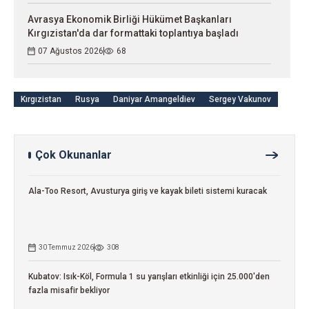
Avrasya Ekonomik Birliği Hükümet Başkanları
Kırgızistan'da dar formattaki toplantıya başladı
07 Ağustos 2026
68
Kırgızistan
Rusya
Daniyar Amangeldiev
Sergey Vakunov
Çok Okunanlar
Ala-Too Resort, Avusturya giriş ve kayak bileti sistemi kuracak
30 Temmuz 2026
308
Kubatov: Isık-Köl, Formula 1 su yarışları etkinliği için 25.000'den
fazla misafir bekliyor