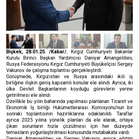
Bişkek, 28.01.25. /Kabar/.
Kırgız Cumhuriyeti Bakanlar
Kurulu Birinci Başkan Yardımcısı Daniyar Amangeldiev,
Rusya Federasyonu Kırgız Cumhuriyeti Büyükelçisi Sergey
Vakunov ile çalışma toplantısı gerçekleştirdi.
Görüşmede, Kırgızistan ve Rusya arasındaki ikili iş
birliğine ilişkin geniş kapsamlı konular ele alındı. Ayrıca, iki
ülke Devlet Başkanlarının koyduğu görevlerin yerine
getirilmesi ele alındı.
Özellikle bu yılın baharında yapılması planlanan Ticaret ve
Ekonomik İş birliği Hükümetlerarası Komisyonu'nun bir
sonraki toplantısının hazırlıklarına odaklanıldı. Taraflar
ayrıca 2025 yılına yönelik planları da ele alarak, ortaya
çıkan sorunların hızla çözülmesi için her düzeyde
temasların yoğunlaştırılması konusunda mutabakata vardı.
Daniyar Amangeldiev ve Sergey Vakunov ayrıca, eğitim