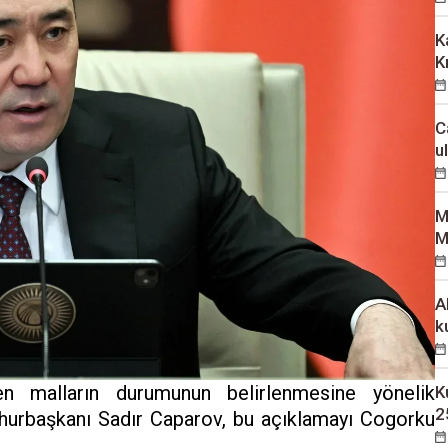
K
K
C
u
M
M
A
k
n malların durumunun belirlenmesine yönelik
K
2
hurbaşkanı Sadır Caparov, bu açıklamayı Cogorku