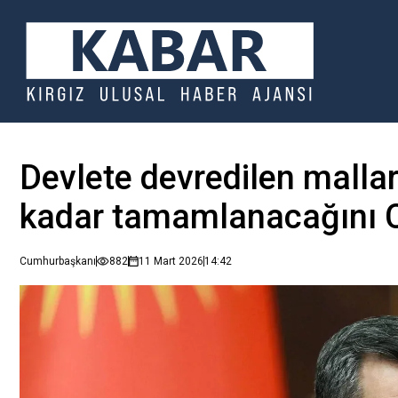
Devlete devredilen mallar
kadar tamamlanacağını 
Cumhurbaşkanı
882
11 Mart 2026
14:42