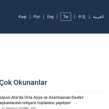
Кыр
Рус
Eng
Tur
中文
العربية
Çok Okunanlar
olpon-Ata'da Orta Asya ve Azerbaycan Devlet
aşkanlarının istişare toplantısı yapılıyor
31 Temmuz 2026
350