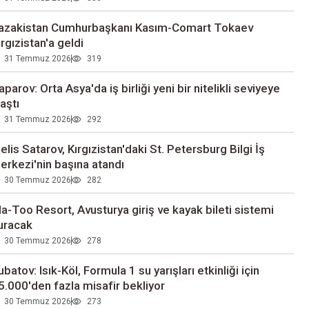
azakistan Cumhurbaşkanı Kasım-Comart Tokaev
ırgızistan'a geldi
31 Temmuz 2026
319
aparov: Orta Asya'da iş birliği yeni bir nitelikli seviyeye
laştı
31 Temmuz 2026
292
elis Satarov, Kırgızistan'daki St. Petersburg Bilgi İş
erkezi'nin başına atandı
30 Temmuz 2026
282
la-Too Resort, Avusturya giriş ve kayak bileti sistemi
uracak
30 Temmuz 2026
278
ubatov: Isık-Köl, Formula 1 su yarışları etkinliği için
5.000'den fazla misafir bekliyor
30 Temmuz 2026
273