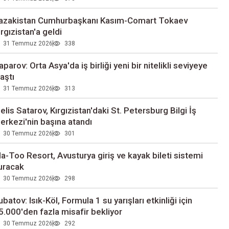
azakistan Cumhurbaşkanı Kasım-Comart Tokaev
ırgızistan'a geldi
31 Temmuz 2026
338
aparov: Orta Asya'da iş birliği yeni bir nitelikli seviyeye
laştı
31 Temmuz 2026
313
elis Satarov, Kırgızistan'daki St. Petersburg Bilgi İş
erkezi'nin başına atandı
30 Temmuz 2026
301
la-Too Resort, Avusturya giriş ve kayak bileti sistemi
uracak
30 Temmuz 2026
298
ubatov: Isık-Köl, Formula 1 su yarışları etkinliği için
5.000'den fazla misafir bekliyor
30 Temmuz 2026
292