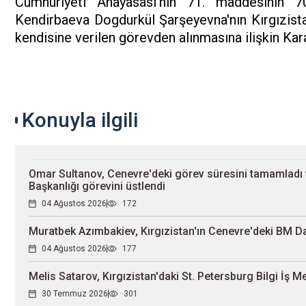
Cumhuriyeti Anayasası'nın 71. maddesinin 70
Kendirbaeva Dogdurkül Şarşeyevna'nın Kırgızist
kendisine verilen görevden alınmasına ilişkin Ka
Konuyla ilgili
Omar Sultanov, Cenevre'deki görev süresini tamamladı 
Başkanlığı görevini üstlendi
04 Ağustos 2026
172
Muratbek Azımbakiev, Kırgızistan'ın Cenevre'deki BM Da
04 Ağustos 2026
177
Melis Satarov, Kırgızistan'daki St. Petersburg Bilgi İş M
30 Temmuz 2026
301