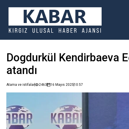
Dogdurkül Kendirbaeva E
atandı
Atama ve istifalar
2463
16 Mayıs 2025
10:57