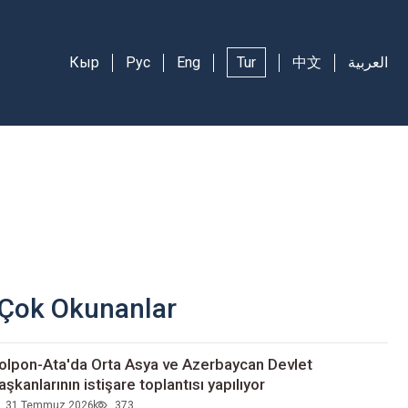
Кыр
Рус
Eng
Tur
中文
العربية
Çok Okunanlar
olpon-Ata'da Orta Asya ve Azerbaycan Devlet
aşkanlarının istişare toplantısı yapılıyor
31 Temmuz 2026
373