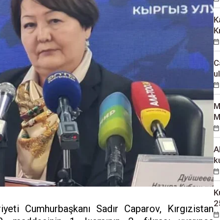
K
K
C
u
M
M
A
k
K
2
iyeti Cumhurbaşkanı Sadır Caparov, Kırgızistan