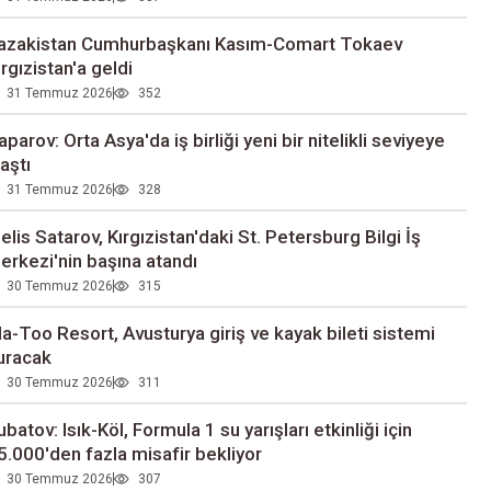
azakistan Cumhurbaşkanı Kasım-Comart Tokaev
ırgızistan'a geldi
31 Temmuz 2026
352
aparov: Orta Asya'da iş birliği yeni bir nitelikli seviyeye
laştı
31 Temmuz 2026
328
elis Satarov, Kırgızistan'daki St. Petersburg Bilgi İş
erkezi'nin başına atandı
30 Temmuz 2026
315
la-Too Resort, Avusturya giriş ve kayak bileti sistemi
uracak
30 Temmuz 2026
311
ubatov: Isık-Köl, Formula 1 su yarışları etkinliği için
5.000'den fazla misafir bekliyor
30 Temmuz 2026
307