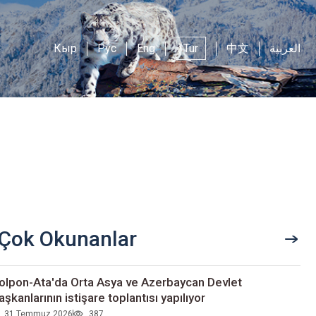
Кыр
Рус
Eng
Tur
中文
العربية
Çok Okunanlar
olpon-Ata'da Orta Asya ve Azerbaycan Devlet
aşkanlarının istişare toplantısı yapılıyor
31 Temmuz 2026
387