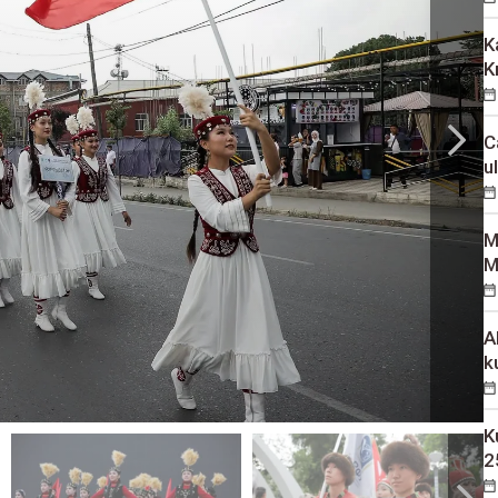
K
K
C
u
M
M
A
k
K
2