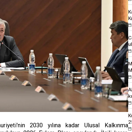
K
K
C
u
M
M
A
k
K
2
uriyeti'nin 2030 yılına kadar Ulusal Kalkınma