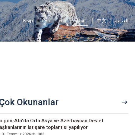
Кыр
Рус
Eng
Tur
中文
العربية
Çok Okunanlar
olpon-Ata'da Orta Asya ve Azerbaycan Devlet
aşkanlarının istişare toplantısı yapılıyor
31 Temmuz 2026
383