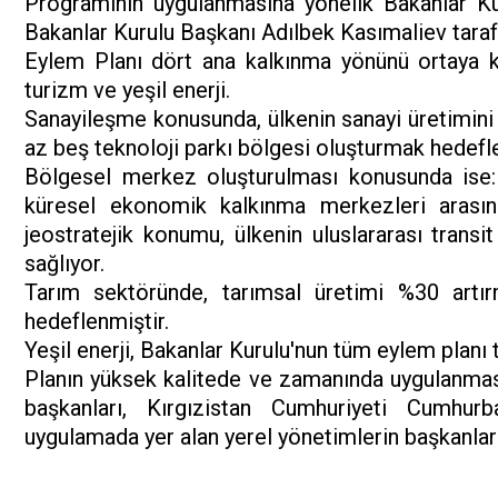
Programının uygulanmasına yönelik Bakanlar Kuru
Bakanlar Kurulu Başkanı Adılbek Kasımaliev taraf
Eylem Planı dört ana kalkınma yönünü ortaya k
turizm ve yeşil enerji.
Sanayileşme konusunda, ülkenin sanayi üretimini 
az beş teknoloji parkı bölgesi oluşturmak hedefle
Bölgesel merkez oluşturulması konusunda ise: 
küresel ekonomik kalkınma merkezleri arasında
jeostratejik konumu, ülkenin uluslararası transi
sağlıyor.
Tarım sektöründe, tarımsal üretimi %30 artır
hedeflenmiştir.
Yeşil enerji, Bakanlar Kurulu'nun tüm eylem planı t
Planın yüksek kalitede ve zamanında uygulanması
başkanları, Kırgızistan Cumhuriyeti Cumhurba
uygulamada yer alan yerel yönetimlerin başkanları