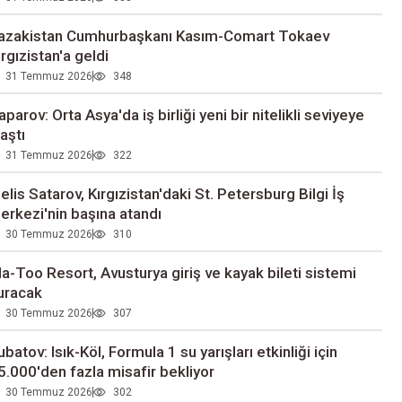
azakistan Cumhurbaşkanı Kasım-Comart Tokaev
ırgızistan'a geldi
31 Temmuz 2026
348
aparov: Orta Asya'da iş birliği yeni bir nitelikli seviyeye
laştı
31 Temmuz 2026
322
elis Satarov, Kırgızistan'daki St. Petersburg Bilgi İş
erkezi'nin başına atandı
30 Temmuz 2026
310
la-Too Resort, Avusturya giriş ve kayak bileti sistemi
uracak
30 Temmuz 2026
307
ubatov: Isık-Köl, Formula 1 su yarışları etkinliği için
5.000'den fazla misafir bekliyor
30 Temmuz 2026
302