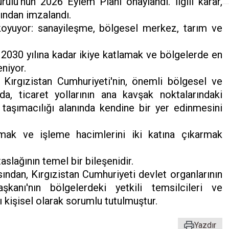
lu'nun 2026 Eylem Planı onaylandı. İlgili karar,
ından imzalandı.
oyuyor: sanayileşme, bölgesel merkez, tarım ve
2030 yılına kadar ikiye katlamak ve bölgelerde en
niyor.
Kırgızistan Cumhuriyeti'nin, önemli bölgesel ve
, ticaret yollarının ana kavşak noktalarındaki
t taşımacılığı alanında kendine bir yer edinmesini
mak ve işleme hacimlerini iki katına çıkarmak
aslağının temel bir bileşenidir.
ndan, Kırgızistan Cumhuriyeti devlet organlarının
şkanı'nın bölgelerdeki yetkili temsilcileri ve
 kişisel olarak sorumlu tutulmuştur.
Yazdır