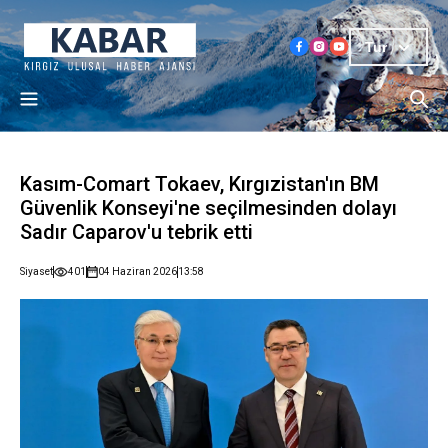
Tur
Kasım-Comart Tokaev, Kırgızistan'ın BM
Güvenlik Konseyi'ne seçilmesinden dolayı
Sadır Caparov'u tebrik etti
Siyaset
401
04 Haziran 2026
13:58