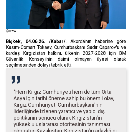
www
Bişkek, 04.06.26. /Kabar/.
Akorda'nın haberine göre
Kasım-Comart Tokaev, Cumhurbaşkanı Sadır Caparov'u ve
kardeş Kırgızistan halkını, ülkenin 2027-2028 için BM
Güvenlik Konseyi'nin daimi olmayan üyesi olarak
seçilmesinden dolayı tebrik etti.
"Hem Kırgız Cumhuriyeti hem de tüm Orta
Asya için tarihi öneme sahip bu önemli olay,
Kırgız Cumhuriyeti Cumhurbaşkanı'nın
liderliğinde izlenen yaratıcı ve yapıcı dış
politikanın sonucu olarak Kırgızistan'ın
yüksek uluslararası otoritesinin tanınması
olmuştur. Kazakistan, Kırgızistan'ın adaylığını