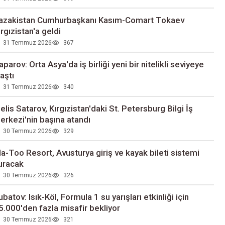
azakistan Cumhurbaşkanı Kasım-Comart Tokaev
ırgızistan'a geldi
31 Temmuz 2026
367
aparov: Orta Asya'da iş birliği yeni bir nitelikli seviyeye
laştı
31 Temmuz 2026
340
elis Satarov, Kırgızistan'daki St. Petersburg Bilgi İş
erkezi'nin başına atandı
30 Temmuz 2026
329
la-Too Resort, Avusturya giriş ve kayak bileti sistemi
uracak
30 Temmuz 2026
326
ubatov: Isık-Köl, Formula 1 su yarışları etkinliği için
5.000'den fazla misafir bekliyor
30 Temmuz 2026
321