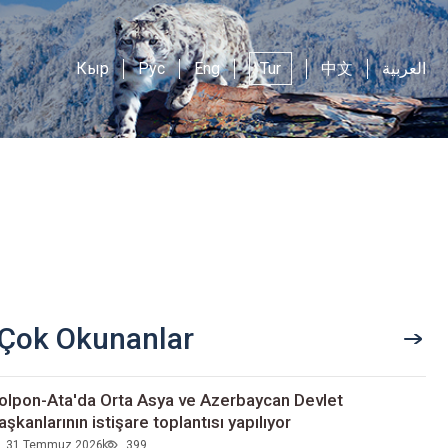
Кыр
Рус
Eng
Tur
中文
العربية
Çok Okunanlar
olpon-Ata'da Orta Asya ve Azerbaycan Devlet
aşkanlarının istişare toplantısı yapılıyor
31 Temmuz 2026
399