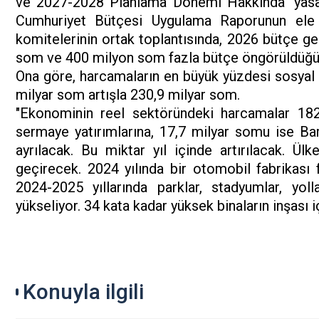
ve 2027-2028 Planlama Dönemi Hakkında" yasa 
Cumhuriyet Bütçesi Uygulama Raporunun ele
komitelerinin ortak toplantısında, 2026 bütçe gel
som ve 400 milyon som fazla bütçe öngörüldüğün
Ona göre, harcamaların en büyük yüzdesi sosyal s
milyar som artışla 230,9 milyar som.
"Ekonominin reel sektöründeki harcamalar 18
sermaye yatırımlarına, 17,7 milyar somu ise Ba
ayrılacak. Bu miktar yıl içinde artırılacak. Ül
geçirecek. 2024 yılında bir otomobil fabrikası f
2024-2025 yıllarında parklar, stadyumlar, yoll
yükseliyor. 34 kata kadar yüksek binaların inşası için
Konuyla ilgili