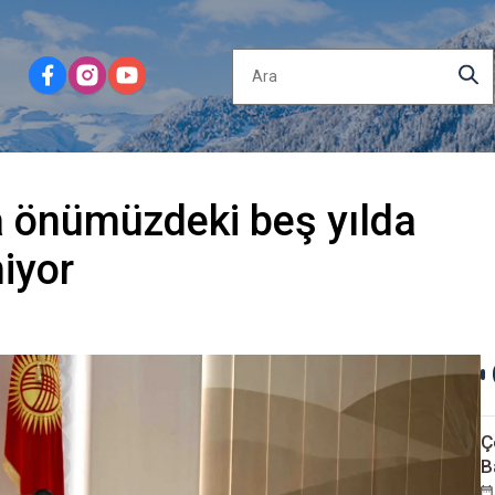
da önümüzdeki beş yılda
niyor
Ç
B