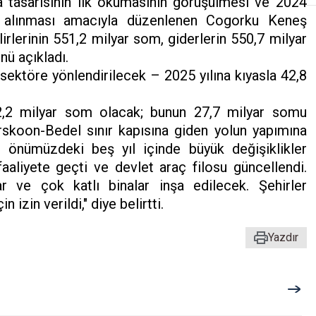
tasarısının ilk okumasının görüşülmesi ve 2024
 alınması amacıyla düzenlenen Cogorku Keneş
irlerinin 551,2 milyar som, giderlerin 550,7 milyar
ü açıkladı.
ektöre yönlendirilecek – 2025 yılına kıyasla 42,8
2,2 milyar som olacak; bunun 27,7 milyar somu
rskoon-Bedel sınır kapısına giden yolun yapımına
ke önümüzdeki beş yıl içinde büyük değişiklikler
aaliyete geçti ve devlet araç filosu güncellendi.
ar ve çok katlı binalar inşa edilecek. Şehirler
 izin verildi," diye belirtti.
Yazdır