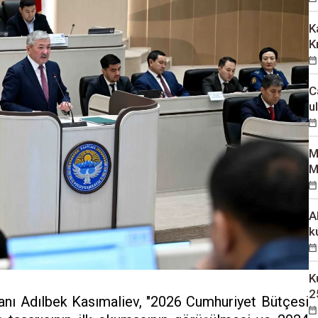
K
K
C
u
M
M
A
k
K
2
anı Adılbek Kasımaliev, "2026 Cumhuriyet Bütçesi