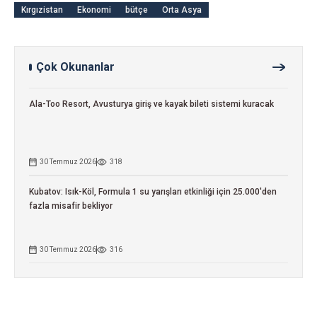
Kırgızistan
Ekonomi
bütçe
Orta Asya
Çok Okunanlar
Ala-Too Resort, Avusturya giriş ve kayak bileti sistemi kuracak
30 Temmuz 2026
318
Kubatov: Isık-Köl, Formula 1 su yarışları etkinliği için 25.000'den
fazla misafir bekliyor
30 Temmuz 2026
316