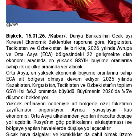
WWW
Bişkek, 16.01.26. /Kabar/.
Dünya Bankası'nın Ocak ayı
Küresel Ekonomik Beklentiler raporuna göre, Kırgızistan,
Tacikistan ve Özbekistan ile birlikte, 2026 yılında Avrupa
ve Orta Asya (ECA) bölgesindeki 22 gelişmekte olan
ekonomi arasında en yüksek GSYİH büyüme oranlarına
sahip ilk üç ülke arasında yer alacak.
Orta Asya, en yüksek ekonomik büyüme oranlarına sahip
ECA alt bölgesi olmaya devam ediyor. 2025 yılında
Kazakistan, Kırgızistan, Tacikistan ve Özbekistan'ın toplam
GSYİH'si %6,2 oranında büyüdü. Büyümenin 2026'da %5'e
düşmesi bekleniyor.
Yüksek enflasyon nedeniyle alt bölgede özel tüketimin
zayıflaması öngörülüyor. Ayrıca, yavaşlayan Rus
ekonomisi, Orta Asya ülkelerinden yapılan ihracatta düşüşe
yol açabilir. Rusya'nın göç politikalarını sıkılaştırması ise
bölgeye yapılan havalelerde düşüşe yol açacaktır.
Sıcak hava dalgaları ve kuraklıklar da dahil olmak üzere