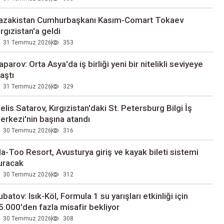
azakistan Cumhurbaşkanı Kasım-Comart Tokaev
ırgızistan'a geldi
31 Temmuz 2026
353
aparov: Orta Asya'da iş birliği yeni bir nitelikli seviyeye
laştı
31 Temmuz 2026
329
elis Satarov, Kırgızistan'daki St. Petersburg Bilgi İş
erkezi'nin başına atandı
30 Temmuz 2026
316
la-Too Resort, Avusturya giriş ve kayak bileti sistemi
uracak
30 Temmuz 2026
312
ubatov: Isık-Köl, Formula 1 su yarışları etkinliği için
5.000'den fazla misafir bekliyor
30 Temmuz 2026
308