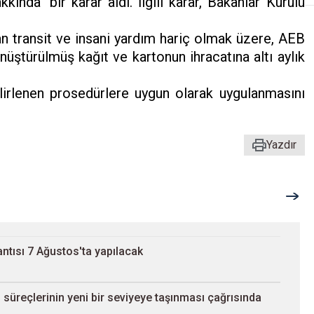
kında" bir karar aldı. İlgili karar, Bakanlar Kurulu
n transit ve insani yardım hariç olmak üzere, AEB
üştürülmüş kağıt ve kartonun ihracatına altı aylık
belirlenen prosedürlere uygun olarak uygulanmasını
Yazdır
ntısı 7 Ağustos'ta yapılacak
süreçlerinin yeni bir seviyeye taşınması çağrısında