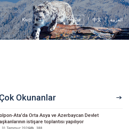
Кыр
Рус
Eng
Tur
中文
العربية
Çok Okunanlar
olpon-Ata'da Orta Asya ve Azerbaycan Devlet
aşkanlarının istişare toplantısı yapılıyor
31 Temmuz 2026
388