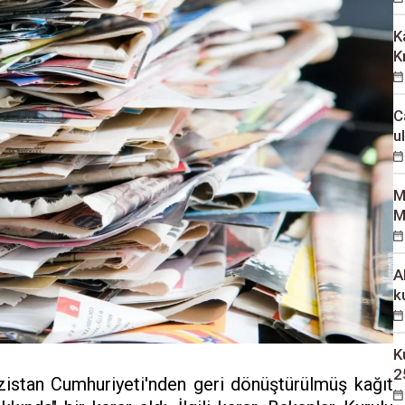
K
K
C
u
M
M
A
k
K
2
ızistan Cumhuriyeti'nden geri dönüştürülmüş kağıt