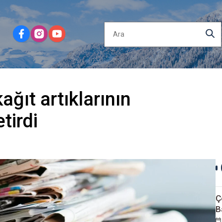
kağıt artıklarının
tirdi
Ç
B