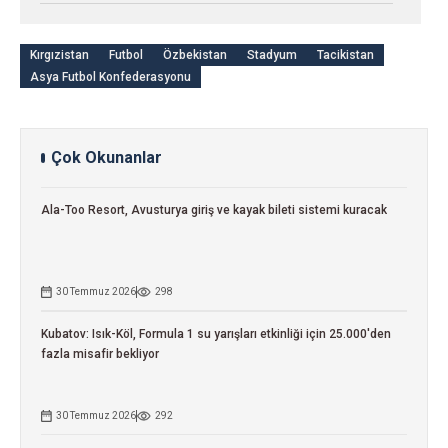
Kırgızistan
Futbol
Özbekistan
Stadyum
Tacikistan
Asya Futbol Konfederasyonu
Çok Okunanlar
Ala-Too Resort, Avusturya giriş ve kayak bileti sistemi kuracak
30 Temmuz 2026
298
Kubatov: Isık-Köl, Formula 1 su yarışları etkinliği için 25.000'den
fazla misafir bekliyor
30 Temmuz 2026
292