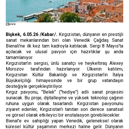
www
Bişkek, 6.05.26 /Kabar/.
Kırgızistan, dünyanın en prestijli
sanat mekanlarından biri olan Venedik Çağdaş Sanat
Bienali'ne ilk kez tam kadroyla katılacak. Sergi 8 Mayıs'ta
açılacak ve ulusal pavyon için hazırlıklar şu anda
tamamlanıyor.
Kırgızistan'ın sergisi, ünlü sanatçı ve heykeltıraş Alexey
Morozov tarafından hazırlanıyor. Ülkenin katılımı,
Kırgızistan Kültür Bakanlığı ve Kırgızistan'ın İtalya
Büyükelçiliği himayesinde ve bir grup vatandaşın
desteğiyle gerçekleştiriliyor.
Kırgız pavyonu, "Belek" ("hediye") adlı sanat projesini
sunacak. Bu proje, dijitalleşme ve yüksek teknoloji çağının
ruhuna uygun olarak tasarlandı. Kırgızistan pavyonunu
ziyaret edenler, Kırgızistan'ı tanıtan son derece sanatsal
ve görsel olarak etkileyici bir enstalasyon görebilecekler.
Bienal'e ev sahipliği yapan Venedik, geleneksel olarak
küresel kültür yaşamının merkezi haline gelir. Dünyanın