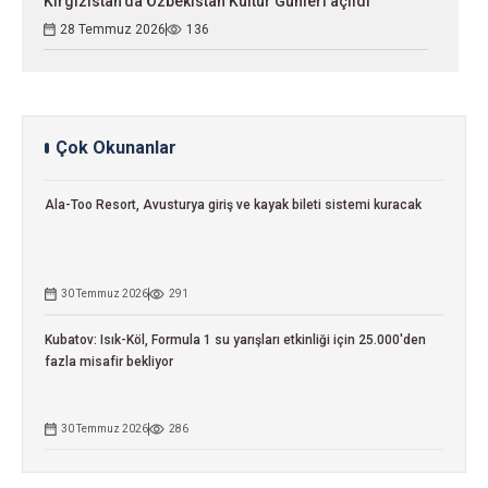
Kırgızistan'da Özbekistan Kültür Günleri açıldı
28 Temmuz 2026
136
Çok Okunanlar
Ala-Too Resort, Avusturya giriş ve kayak bileti sistemi kuracak
30 Temmuz 2026
291
Kubatov: Isık-Köl, Formula 1 su yarışları etkinliği için 25.000'den
fazla misafir bekliyor
30 Temmuz 2026
286