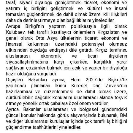
taraf, siyasi diyaloğu genişletmek, ticaret, ekonomi ve
yatırım iş birliğini geliştirmek ve kültürel ve insani
temasları güçlendirmek de dahil olmak üzere ikili ilişkileri
daha da derinleştirmeye olan bağlılıklarını yinelediler.
Avrupa Birliği'nin yaptırım politikasıyla ilgili olarak
Kulubaev, tek taraflı kısıtlayıcı önlemlerin Kırgızistan ve
genel olarak Orta Asya ülkelerinin ticaret, ekonomi ve
finansal kalkınması üzerindeki potansiyel olumsuz
etkisinden duyduğu endişeyi dile getirdi. Kırgız tarafının,
uluslararası ekonomik ve ticari ilişkilerin
siyasallaştırılmasına karşı çıkarken, karşılıklı yarar
sağlayan çözümler bulmak için açık ve yapıcı bir diyaloğa
hazır olduğunu vurguladı.
Dışişleri Bakanları ayrıca, Ekim 2027'de Bişkek'te
yapılması planlanan İkinci Küresel Dağ Zirvesi'nin
hazırlanması ve düzenlenmesi de dahil olmak üzere,
sürdürülebilir dağcılık konularını uluslararası alanda teşvik
etmeye yönelik ortak çabalara özel önem verdiler.
Ayrıca, Bakanlar uluslararası ve bölgesel gündemdeki
güncel konular hakkında görüş alışverişinde bulunarak, BM
ve diğer uluslararası kuruluşlar içinde çok taraflı iş birliğini
güçlendirme taahhütlerini yinelediler.