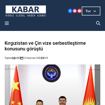
Tur
Kırgızistan ve Çin vize serbestleştirme
konusunu görüştü
Toplum
283
12 Haziran 2026
08:43