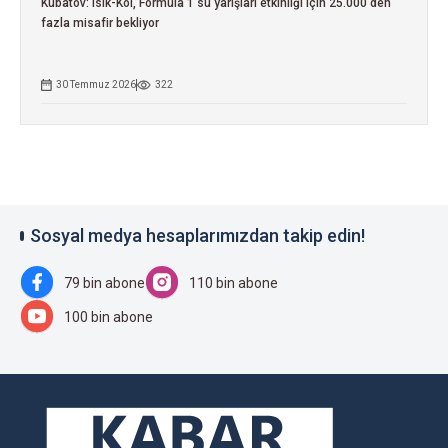
Kubatov: Isık-Köl, Formula 1 su yarışları etkinliği için 25.000'den
fazla misafir bekliyor
30 Temmuz 2026
322
Sosyal medya hesaplarımızdan takip edin!
79 bin abone
110 bin abone
100 bin abone