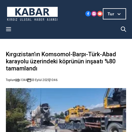
Tur
Kırgızistan’ın Komsomol-Barpı-Türk-Abad
karayolu üzerindeki köprünün inşaatı %80
tamamlandı
Toplum
1344
03 Eylül 2025
10:46