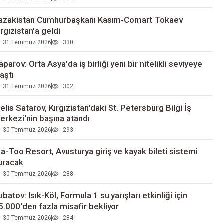
azakistan Cumhurbaşkanı Kasım-Comart Tokaev
ırgızistan'a geldi
31 Temmuz 2026
330
aparov: Orta Asya'da iş birliği yeni bir nitelikli seviyeye
laştı
31 Temmuz 2026
302
elis Satarov, Kırgızistan'daki St. Petersburg Bilgi İş
erkezi'nin başına atandı
30 Temmuz 2026
293
la-Too Resort, Avusturya giriş ve kayak bileti sistemi
uracak
30 Temmuz 2026
288
ubatov: Isık-Köl, Formula 1 su yarışları etkinliği için
5.000'den fazla misafir bekliyor
30 Temmuz 2026
284