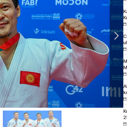
K
K
C
u
M
M
A
k
K
2