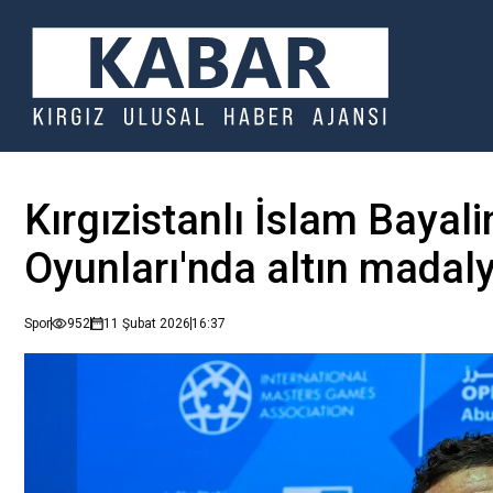
Kırgızistanlı İslam Bayal
Oyunları'nda altın madal
Spor
952
11 Şubat 2026
16:37