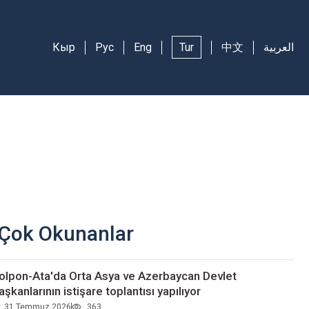
Кыр
Рус
Eng
Tur
中文
العربية
Çok Okunanlar
olpon-Ata'da Orta Asya ve Azerbaycan Devlet
aşkanlarının istişare toplantısı yapılıyor
31 Temmuz 2026
363