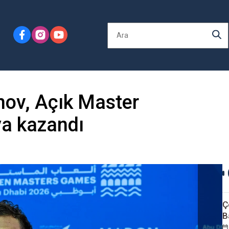
inov, Açık Master
ya kazandı
Ç
B