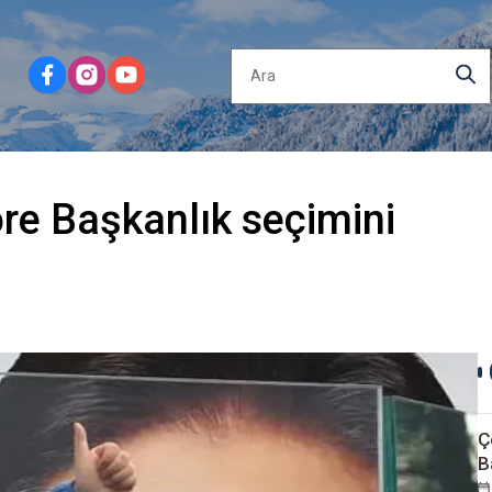
e Başkanlık seçimini
Ç
B