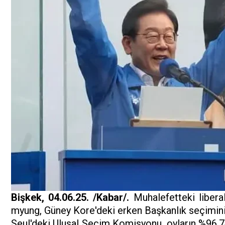
Bişkek, 04.06.25. /Kabar/.
Muhalefetteki liber
myung, Güney Kore'deki erken Başkanlık seçimini
Seul'deki Ulusal Seçim Komisyonu, oyların %96,7