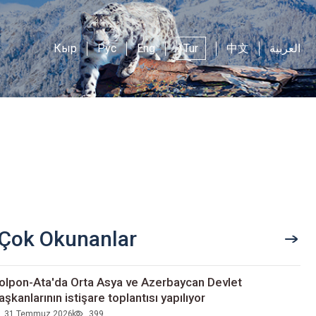
Кыр
Рус
Eng
Tur
中文
العربية
Çok Okunanlar
olpon-Ata'da Orta Asya ve Azerbaycan Devlet
aşkanlarının istişare toplantısı yapılıyor
31 Temmuz 2026
399