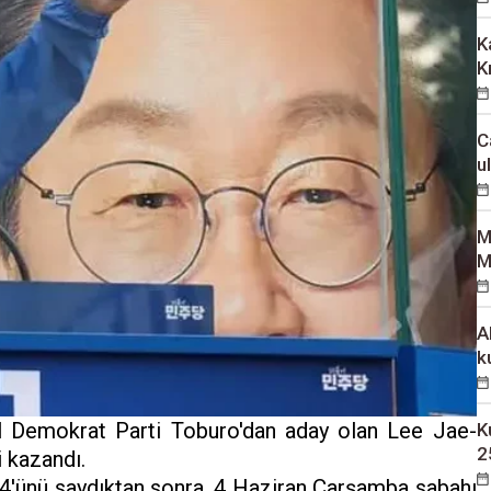
K
K
C
u
M
M
A
k
al Demokrat Parti Toburo'dan aday olan Lee Jae-
K
2
 kazandı.
4'ünü saydıktan sonra, 4 Haziran Çarşamba sabahı