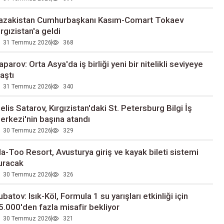
azakistan Cumhurbaşkanı Kasım-Comart Tokaev
ırgızistan'a geldi
31 Temmuz 2026
368
aparov: Orta Asya'da iş birliği yeni bir nitelikli seviyeye
laştı
31 Temmuz 2026
340
elis Satarov, Kırgızistan'daki St. Petersburg Bilgi İş
erkezi'nin başına atandı
30 Temmuz 2026
329
la-Too Resort, Avusturya giriş ve kayak bileti sistemi
uracak
30 Temmuz 2026
326
ubatov: Isık-Köl, Formula 1 su yarışları etkinliği için
5.000'den fazla misafir bekliyor
30 Temmuz 2026
321