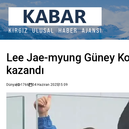
Lee Jae-myung Güney Kor
kazandı
Dünya
1766
04 Haziran 2025
15:09