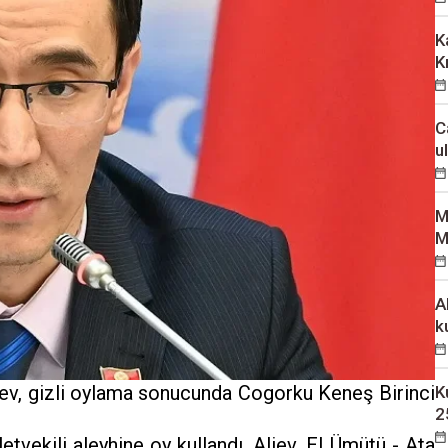
K
K
C
u
M
M
A
k
iev, gizli oylama sonucunda Cogorku Keneş Birinci
K
2
letvekili aleyhine oy kullandı. Aliev, El Ümütü - Ata