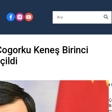
 Cogorku Keneş Birinci
çildi
Ç
B