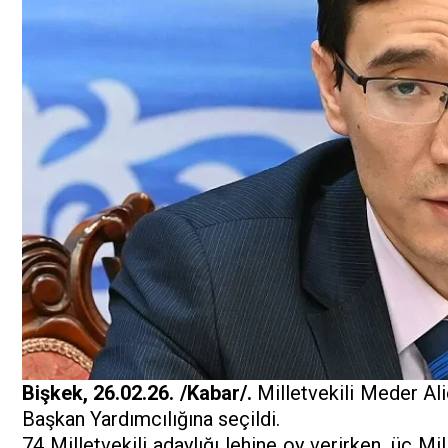
Bişkek, 26.02.26. /Kabar/.
Milletvekili Meder Al
Başkan Yardımcılığına seçildi.
74 Milletvekili adaylığı lehine oy verirken, üç Mil