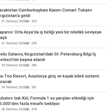
azakistan Cumhurbaşkanı Kasım-Comart Tokaev
ırgızistan'a geldi
31 Temmuz 2026
323
aparov: Orta Asya'da iş birliği yeni bir nitelikli seviyeye
laştı
31 Temmuz 2026
295
elis Satarov, Kırgızistan'daki St. Petersburg Bilgi İş
erkezi'nin başına atandı
30 Temmuz 2026
286
la-Too Resort, Avusturya giriş ve kayak bileti sistemi
uracak
30 Temmuz 2026
281
ubatov: Isık-Köl, Formula 1 su yarışları etkinliği için
5.000'den fazla misafir bekliyor
30 Temmuz 2026
278