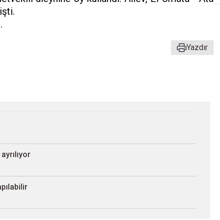
şti.
.
Yazdır
ayrılıyor
ılabilir