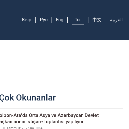
Кыр
Рус
Eng
Tur
中文
العربية
Çok Okunanlar
olpon-Ata'da Orta Asya ve Azerbaycan Devlet
aşkanlarının istişare toplantısı yapılıyor
31 Temmuz 2026
354