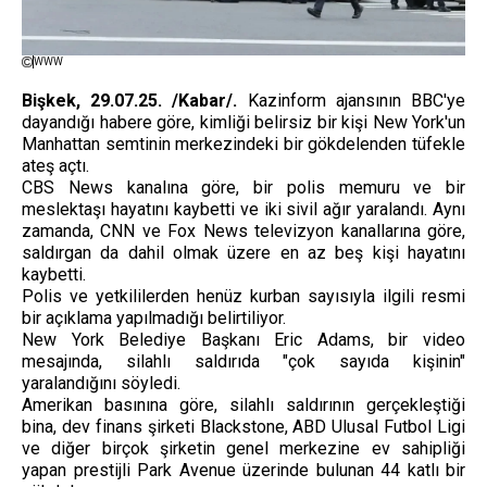
WWW
Bişkek, 29.07.25. /Kabar/.
Kazinform ajansının BBC'ye
dayandığı habere göre, kimliği belirsiz bir kişi New York'un
Manhattan semtinin merkezindeki bir gökdelenden tüfekle
ateş açtı.
CBS News kanalına göre, bir polis memuru ve bir
meslektaşı hayatını kaybetti ve iki sivil ağır yaralandı. Aynı
zamanda, CNN ve Fox News televizyon kanallarına göre,
saldırgan da dahil olmak üzere en az beş kişi hayatını
kaybetti.
Polis ve yetkililerden henüz kurban sayısıyla ilgili resmi
bir açıklama yapılmadığı belirtiliyor.
New York Belediye Başkanı Eric Adams, bir video
mesajında, silahlı saldırıda "çok sayıda kişinin"
yaralandığını söyledi.
Amerikan basınına göre, silahlı saldırının gerçekleştiği
bina, dev finans şirketi Blackstone, ABD Ulusal Futbol Ligi
ve diğer birçok şirketin genel merkezine ev sahipliği
yapan prestijli Park Avenue üzerinde bulunan 44 katlı bir