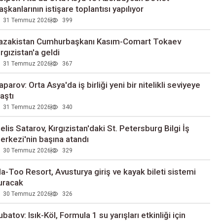
aşkanlarının istişare toplantısı yapılıyor
31 Temmuz 2026
399
azakistan Cumhurbaşkanı Kasım-Comart Tokaev
ırgızistan'a geldi
31 Temmuz 2026
367
aparov: Orta Asya'da iş birliği yeni bir nitelikli seviyeye
laştı
31 Temmuz 2026
340
elis Satarov, Kırgızistan'daki St. Petersburg Bilgi İş
erkezi'nin başına atandı
30 Temmuz 2026
329
la-Too Resort, Avusturya giriş ve kayak bileti sistemi
uracak
30 Temmuz 2026
326
ubatov: Isık-Köl, Formula 1 su yarışları etkinliği için