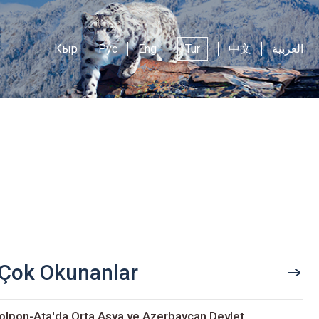
Кыр
Рус
Eng
Tur
中文
العربية
Çok Okunanlar
olpon-Ata'da Orta Asya ve Azerbaycan Devlet