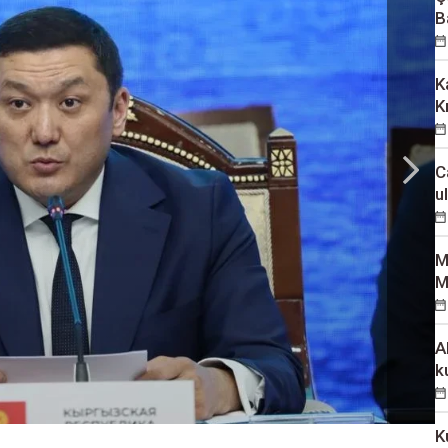
B
K
K
C
u
M
M
A
k
K