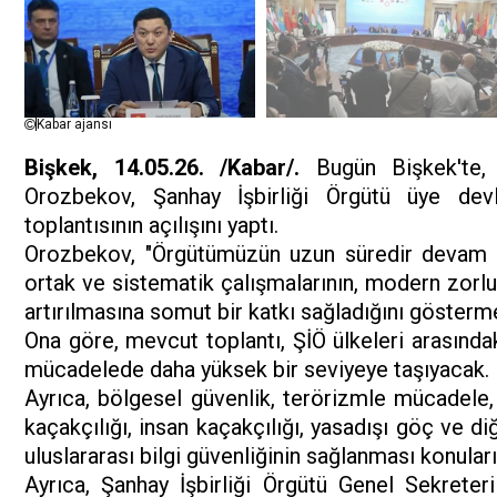
Kabar ajansı
Bişkek, 14.05.26. /Kabar/.
Bugün Bişkek'te, 
Orozbekov, Şanhay İşbirliği Örgütü üye devle
toplantısının açılışını yaptı.
Orozbekov, "Örgütümüzün uzun süredir devam e
ortak ve sistematik çalışmalarının, modern zorluk
artırılmasına somut bir katkı sağladığını gösterme
Ona göre, mevcut toplantı, ŞİÖ ülkeleri arasındak
mücadelede daha yüksek bir seviyeye taşıyacak.
Ayrıca, bölgesel güvenlik, terörizmle mücadele, ay
kaçakçılığı, insan kaçakçılığı, yasadışı göç ve di
uluslararası bilgi güvenliğinin sağlanması konular
Ayrıca, Şanhay İşbirliği Örgütü Genel Sekreter