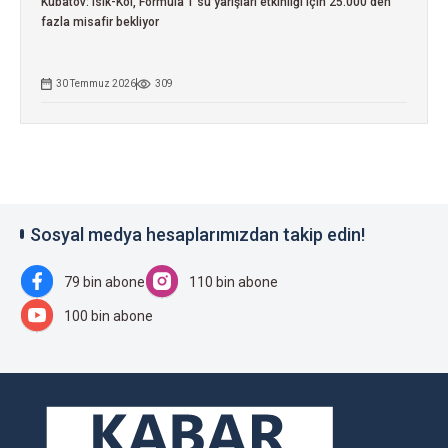
Kubatov: Isık-Köl, Formula 1 su yarışları etkinliği için 25.000'den
fazla misafir bekliyor
30 Temmuz 2026
309
Sosyal medya hesaplarımızdan takip edin!
79 bin abone
110 bin abone
100 bin abone