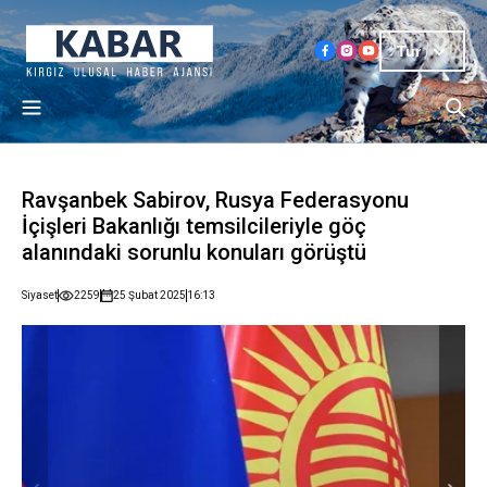
Tur
Ravşanbek Sabirov, Rusya Federasyonu
İçişleri Bakanlığı temsilcileriyle göç
alanındaki sorunlu konuları görüştü
Siyaset
2259
25 Şubat 2025
16:13