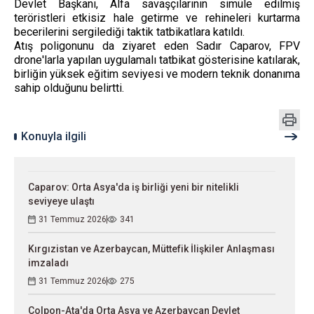
Devlet Başkanı, Alfa savaşçılarının simüle edilmiş
teröristleri etkisiz hale getirme ve rehineleri kurtarma
becerilerini sergilediği taktik tatbikatlara katıldı.
Atış poligonunu da ziyaret eden Sadır Caparov, FPV
drone'larla yapılan uygulamalı tatbikat gösterisine katılarak,
birliğin yüksek eğitim seviyesi ve modern teknik donanıma
sahip olduğunu belirtti.
Konuyla ilgili
Caparov: Orta Asya'da iş birliği yeni bir nitelikli
seviyeye ulaştı
31 Temmuz 2026
341
Kırgızistan ve Azerbaycan, Müttefik İlişkiler Anlaşması
imzaladı
31 Temmuz 2026
275
Çolpon-Ata'da Orta Asya ve Azerbaycan Devlet