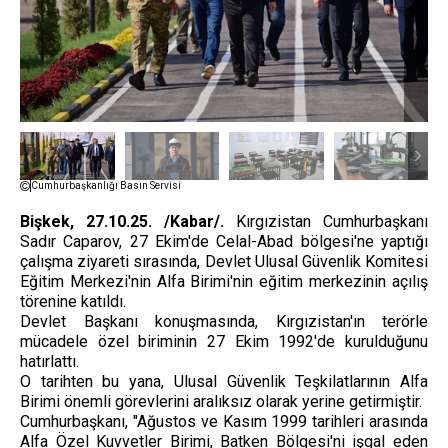
Cumhurbaşkanlığı Basın Servisi
Bişkek, 27.10.25. /Kabar/.
Kırgızistan Cumhurbaşkanı
Sadır Caparov, 27 Ekim'de Celal-Abad bölgesi'ne yaptığı
çalışma ziyareti sırasında, Devlet Ulusal Güvenlik Komitesi
Eğitim Merkezi'nin Alfa Birimi'nin eğitim merkezinin açılış
törenine katıldı.
Devlet Başkanı konuşmasında, Kırgızistan'ın terörle
mücadele özel biriminin 27 Ekim 1992'de kurulduğunu
hatırlattı.
O tarihten bu yana, Ulusal Güvenlik Teşkilatlarının Alfa
Birimi önemli görevlerini aralıksız olarak yerine getirmiştir.
Cumhurbaşkanı, "Ağustos ve Kasım 1999 tarihleri ​​arasında
Alfa Özel Kuvvetler Birimi, Batken Bölgesi'ni işgal eden