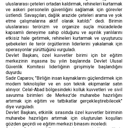
uluslararası çeteleri ortadan kaldırmak, rehineleri kurtarmak
ve askeri personelin güvenliğini sağlamak için görevler
üstlendi. Savaşçıları, dağlık arazide çeteleri arama ve yok
etme çalışmalarına aktif olarak katıldı." dedi. Birimin
uluslararası terörizm ve organize suçla mücadelede
kapsamlı deneyime sahip olduğunu ve aşırılık yanlılarını
etkisiz hale getirmek, rehineleri kurtarmak ve uyuşturucu
şebekeleri ile terör örgütlerinin liderlerini yakalamak için
operasyonlar yürüttüğünü vurguladı.
Devlet Başkanı, özel kuvvetler birimi için bir eğitim
merkezinin inşasına bu yılın başlarında Devlet Ulusal
Güvenlik Komitesi liderliğinin girişimiyle başlandığını
duyurdu.
Sadır Caparov, "Birliğin insan kaynaklarını güçlendirmek için
modern teknolojiler ve en son teknik ekipmanlar satın
alınıyor. Celal-Abad bölgesindeki kolluk kuvvetleri ve sivil
savunma birimleri de Merkez'de muharebe hazırlığını
artırmak için eğitim ve tatbikatlar gerçekleştirebilecek"
diye vurguladı.
Devlet Başkanı, etkinlik sırasında özel kuvvetler biriminin
muharebe hazırlığını artırmak için oluşturulan koşulları
gözden geçirdi ve eğitim merkezi binasını inceledi.