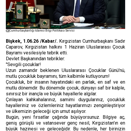
Cumhurbaşkanlığı İdaresi Bilgi Politikası Servisi
Bişkek, 1.06.26 /Kabar/.
Kırgızistan Cumhurbaşkanı Sadır
Caparov, Kırgızistan halkını 1 Haziran Uluslararası Çocuk
Bayramı vesilesiyle tebrik etti.
Devlet Başkanından tebrikler:
"Sevgili çocuklar!
Uzun zamandır beklenen Uluslararası Çocuklar Günü'nü,
mutlu çocukluk bayramını, tüm kalbimle kutluyorum!
Çocukluk, bir insanın hayatındaki en parlak, en saf ve en
mutlu dönemdir. Bu dönemde çocuk, dünyayı saf bir kalple,
sınırsız bir inançla ve büyük hayallerle algılar.
Çınlayan kahkahalarınız, samimi duygularınız, çocukluk
hayalleriniz ve özlemleriniz hayatlarımızı zenginleştiriyor
ve ülkemizin geleceği için umut aşılıyor.
Bugün, yeni fırsatlar çağında büyüyorsunuz. Bilgiye aç,
geniş görüşlü ve vatansever genç nesil, Kırgızistan'ın en
büyük hazinesi ve geleceğidir. Bu nedenle, her birinizin