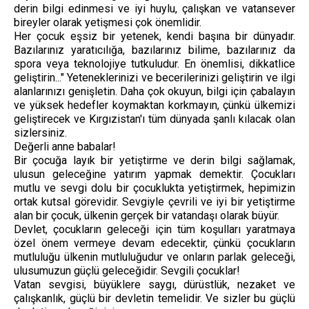
derin bilgi edinmesi ve iyi huylu, çalışkan ve vatansever
bireyler olarak yetişmesi çok önemlidir.
Her çocuk eşsiz bir yetenek, kendi başına bir dünyadır.
Bazılarınız yaratıcılığa, bazılarınız bilime, bazılarınız da
spora veya teknolojiye tutkuludur. En önemlisi, dikkatlice
geliştirin..." Yeteneklerinizi ve becerilerinizi geliştirin ve ilgi
alanlarınızı genişletin. Daha çok okuyun, bilgi için çabalayın
ve yüksek hedefler koymaktan korkmayın, çünkü ülkemizi
geliştirecek ve Kırgızistan'ı tüm dünyada şanlı kılacak olan
sizlersiniz.
Değerli anne babalar!
Bir çocuğa layık bir yetiştirme ve derin bilgi sağlamak,
ulusun geleceğine yatırım yapmak demektir. Çocukları
mutlu ve sevgi dolu bir çocuklukta yetiştirmek, hepimizin
ortak kutsal görevidir. Sevgiyle çevrili ve iyi bir yetiştirme
alan bir çocuk, ülkenin gerçek bir vatandaşı olarak büyür.
Devlet, çocukların geleceği için tüm koşulları yaratmaya
özel önem vermeye devam edecektir, çünkü çocukların
mutluluğu ülkenin mutluluğudur ve onların parlak geleceği,
ulusumuzun güçlü geleceğidir. Sevgili çocuklar!
Vatan sevgisi, büyüklere saygı, dürüstlük, nezaket ve
çalışkanlık, güçlü bir devletin temelidir. Ve sizler bu güçlü