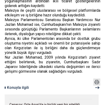
yoğunlaşmasının ardından ikili ticaret göstergelerinin
giderek arttığını kaydetti.
Malezya ile çeşitli uluslararası ve bölgesel platformlarda
etkileşim ve iş birliğine hazır olunduğu kaydedildi.
Malezya Parlamentosu Senatosu Başkan Yardımcısı Nur
Jazlan Mohamad ise, Cumhurbaşkanı'nın Malezya ziyareti
sırasında görüştüğü Parlamento Başkanlarının selamlarını
ileterek, diyaloğun yapıcı niteliğine dikkat çekti.
Ayrıca, iki ülke Parlamentoları arasında bir dostluk grubu
oluşturma niyetini açıkladı ve önemli bir potansiyele sahip
olan Kırgızistan ile iş birliğini daha da güçlendirmeye
yönelik büyük ilgiyi vurguladı.
Nur Jazlan Mohamad, 2009 yılında Kırgızistan'ı ziyaret
ettiğini belirterek, bu ziyaretin, Cumhurbaşkanı Sadır
Japarov liderliğinde ülkedeki olumlu değişimleri ve ilerici
gelişimi görmesine olanak sağladığını vurguladı.
Konuyla ilgili
Caparov: Orta Asya'da iş birliği yeni bir nitelikli