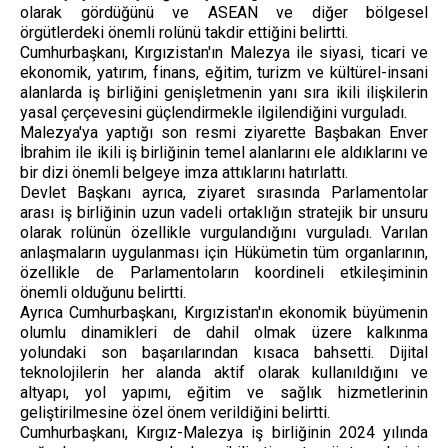
olarak gördüğünü ve ASEAN ve diğer bölgesel
örgütlerdeki önemli rolünü takdir ettiğini belirtti.
Cumhurbaşkanı, Kırgızistan'ın Malezya ile siyasi, ticari ve
ekonomik, yatırım, finans, eğitim, turizm ve kültürel-insani
alanlarda iş birliğini genişletmenin yanı sıra ikili ilişkilerin
yasal çerçevesini güçlendirmekle ilgilendiğini vurguladı.
Malezya'ya yaptığı son resmi ziyarette Başbakan Enver
İbrahim ile ikili iş birliğinin temel alanlarını ele aldıklarını ve
bir dizi önemli belgeye imza attıklarını hatırlattı.
Devlet Başkanı ayrıca, ziyaret sırasında Parlamentolar
arası iş birliğinin uzun vadeli ortaklığın stratejik bir unsuru
olarak rolünün özellikle vurgulandığını vurguladı. Varılan
anlaşmaların uygulanması için Hükümetin tüm organlarının,
özellikle de Parlamentoların koordineli etkileşiminin
önemli olduğunu belirtti.
Ayrıca Cumhurbaşkanı, Kırgızistan'ın ekonomik büyümenin
olumlu dinamikleri de dahil olmak üzere kalkınma
yolundaki son başarılarından kısaca bahsetti. Dijital
teknolojilerin her alanda aktif olarak kullanıldığını ve
altyapı, yol yapımı, eğitim ve sağlık hizmetlerinin
geliştirilmesine özel önem verildiğini belirtti.
Cumhurbaşkanı, Kırgız-Malezya iş birliğinin 2024 yılında