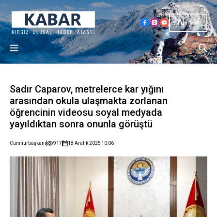
Tur
Sadır Caparov, metrelerce kar yığını
arasından okula ulaşmakta zorlanan
öğrencinin videosu soyal medyada
yayıldıktan sonra onunla görüştü
Cumhurbaşkanı
917
18 Aralık 2025
10:06